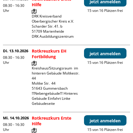
jetzt anmelden
Hilfe
08:30 - 16:30
Uhr
15 von 16 Plätzen frei
DRK Kreisverband 
Oberbergischer Kreis e.V.

Scharder Str. 41. b

51709 Marienheide

DRK Ausbildungszentrum
Di. 13.10.2026
Rotkreuzkurs EH
jetzt anmelden
Fortbildung
08:30 - 16:30
Uhr
15 von 16 Plätzen frei
Kreishaus/Sitzungsraum  im 
hinteren Gebäude Moltkestr. 
44

Moltke Str.  44

51643 Gummersbach

!!!Nebengebäude!!! Hinteres 
Gebäude Einfahrt Linke 
Gebäudeseite 
Mi. 14.10.2026
Rotkreuzkurs Erste
jetzt anmelden
Hilfe
08:30 - 16:30
Uhr
15 von 16 Plätzen frei