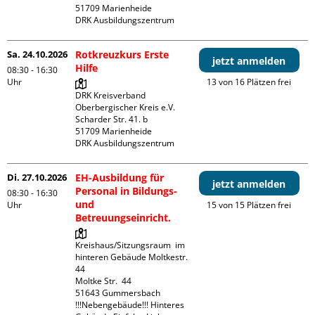
51709 Marienheide

DRK Ausbildungszentrum
Sa. 24.10.2026
Rotkreuzkurs Erste
jetzt anmelden
Hilfe
08:30 - 16:30
Uhr
13 von 16 Plätzen frei
DRK Kreisverband 
Oberbergischer Kreis e.V.

Scharder Str. 41. b

51709 Marienheide

DRK Ausbildungszentrum
Di. 27.10.2026
EH-Ausbildung für
jetzt anmelden
Personal in Bildungs-
08:30 - 16:30
und
Uhr
15 von 15 Plätzen frei
Betreuungseinricht.
Kreishaus/Sitzungsraum  im 
hinteren Gebäude Moltkestr. 
44

Moltke Str.  44

51643 Gummersbach

!!!Nebengebäude!!! Hinteres 