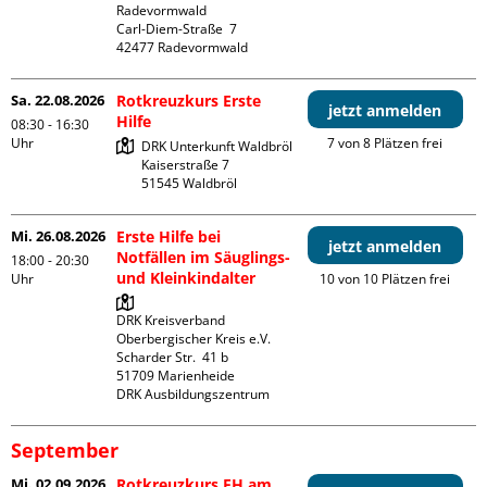
Radevormwald

Carl-Diem-Straße  7

Sa. 22.08.2026
Rotkreuzkurs Erste
jetzt anmelden
Hilfe
08:30 - 16:30
Uhr
7 von 8 Plätzen frei
DRK Unterkunft Waldbröl

Kaiserstraße 7

Mi. 26.08.2026
Erste Hilfe bei
jetzt anmelden
Notfällen im Säuglings-
18:00 - 20:30
und Kleinkindalter
Uhr
10 von 10 Plätzen frei
DRK Kreisverband 
Oberbergischer Kreis e.V.

Scharder Str.  41 b

51709 Marienheide

DRK Ausbildungszentrum
September
Mi. 02.09.2026
Rotkreuzkurs EH am