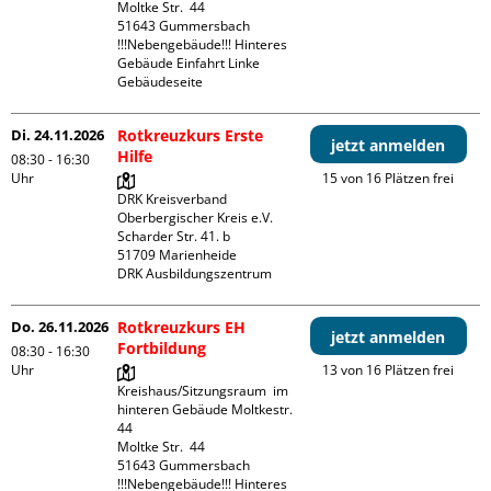
Moltke Str.  44

51643 Gummersbach

!!!Nebengebäude!!! Hinteres 
Gebäude Einfahrt Linke 
Gebäudeseite 
Di. 24.11.2026
Rotkreuzkurs Erste
jetzt anmelden
Hilfe
08:30 - 16:30
Uhr
15 von 16 Plätzen frei
DRK Kreisverband 
Oberbergischer Kreis e.V.

Scharder Str. 41. b

51709 Marienheide

DRK Ausbildungszentrum
Do. 26.11.2026
Rotkreuzkurs EH
jetzt anmelden
Fortbildung
08:30 - 16:30
Uhr
13 von 16 Plätzen frei
Kreishaus/Sitzungsraum  im 
hinteren Gebäude Moltkestr. 
44

Moltke Str.  44

51643 Gummersbach

!!!Nebengebäude!!! Hinteres 