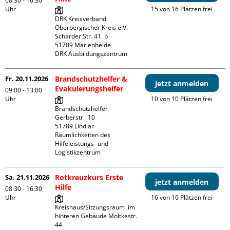
08:30 - 16:30
Uhr
15 von 16 Plätzen frei
DRK Kreisverband 
Oberbergischer Kreis e.V.

Scharder Str. 41. b

51709 Marienheide

DRK Ausbildungszentrum
Fr. 20.11.2026
Brandschutzhelfer &
jetzt anmelden
Evakuierungshelfer
09:00 - 13:00
Uhr
10 von 10 Plätzen frei
Brandschutzhelfer

Gerberstr.  10

51789 Lindlar

Räumlichkeiten des 
Hilfeleistungs- und 
Logistikzentrum
Sa. 21.11.2026
Rotkreuzkurs Erste
jetzt anmelden
Hilfe
08:30 - 16:30
Uhr
16 von 16 Plätzen frei
Kreishaus/Sitzungsraum  im 
hinteren Gebäude Moltkestr. 
44
