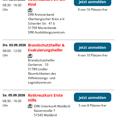
jetzt anmelden
Kind
08:30 - 16:30
Uhr
9 von 16 Plätzen frei
DRK Kreisverband 
Oberbergischer Kreis e.V.

Scharder Str.  41 b

51709 Marienheide

DRK Ausbildungszentrum
Do. 03.09.2026
Brandschutzhelfer &
jetzt anmelden
Evakuierungshelfer
08:00 - 12:00
Uhr
4 von 10 Plätzen frei
Brandschutzhelfer

Gerberstr.  10

51789 Lindlar

Räumlichkeiten des 
Hilfeleistungs- und 
Logistikzentrum
Sa. 05.09.2026
Rotkreuzkurs Erste
jetzt anmelden
Hilfe
08:30 - 16:30
Uhr
5 von 8 Plätzen frei
DRK Unterkunft Waldbröl

Kaiserstraße 7
