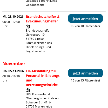
Gebäude Einfahrt Linke 
Gebäudeseite 
Mi. 28.10.2026
Brandschutzhelfer &
jetzt anmelden
Evakuierungshelfer
08:00 - 12:00
Uhr
10 von 10 Plätzen frei
Brandschutzhelfer

Gerberstr.  10

51789 Lindlar

Räumlichkeiten des 
Hilfeleistungs- und 
Logistikzentrum
November
Do. 05.11.2026
EH-Ausbildung für
jetzt anmelden
Personal in Bildungs-
08:30 - 16:30
und
Uhr
15 von 15 Plätzen frei
Betreuungseinricht.
DRK Kreisverband 
Oberbergischer Kreis e.V.

Scharder Str. 41. b

51709 Marienheide
