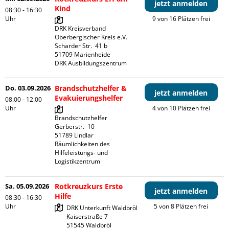
jetzt anmelden
Kind
08:30 - 16:30
Uhr
9 von 16 Plätzen frei
DRK Kreisverband 
Oberbergischer Kreis e.V.

Scharder Str.  41 b

51709 Marienheide

DRK Ausbildungszentrum
Do. 03.09.2026
Brandschutzhelfer &
jetzt anmelden
Evakuierungshelfer
08:00 - 12:00
Uhr
4 von 10 Plätzen frei
Brandschutzhelfer

Gerberstr.  10

51789 Lindlar

Räumlichkeiten des 
Hilfeleistungs- und 
Logistikzentrum
Sa. 05.09.2026
Rotkreuzkurs Erste
jetzt anmelden
Hilfe
08:30 - 16:30
Uhr
5 von 8 Plätzen frei
DRK Unterkunft Waldbröl

Kaiserstraße 7
