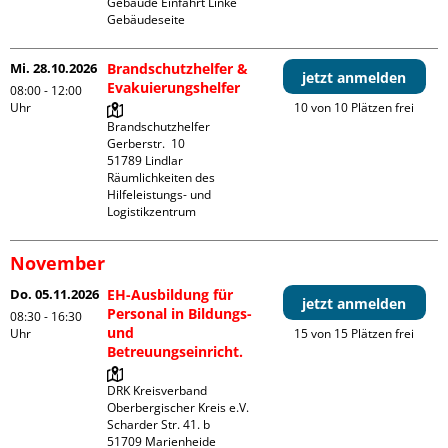
Gebäude Einfahrt Linke 
Gebäudeseite 
Mi. 28.10.2026
Brandschutzhelfer &
jetzt anmelden
Evakuierungshelfer
08:00 - 12:00
Uhr
10 von 10 Plätzen frei
Brandschutzhelfer

Gerberstr.  10

51789 Lindlar

Räumlichkeiten des 
Hilfeleistungs- und 
Logistikzentrum
November
Do. 05.11.2026
EH-Ausbildung für
jetzt anmelden
Personal in Bildungs-
08:30 - 16:30
und
Uhr
15 von 15 Plätzen frei
Betreuungseinricht.
DRK Kreisverband 
Oberbergischer Kreis e.V.

Scharder Str. 41. b

51709 Marienheide
