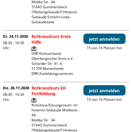
Moltke Str.  44

51643 Gummersbach

!!!Nebengebäude!!! Hinteres 
Gebäude Einfahrt Linke 
Gebäudeseite 
Di. 24.11.2026
Rotkreuzkurs Erste
jetzt anmelden
Hilfe
08:30 - 16:30
Uhr
15 von 16 Plätzen frei
DRK Kreisverband 
Oberbergischer Kreis e.V.

Scharder Str. 41. b

51709 Marienheide

DRK Ausbildungszentrum
Do. 26.11.2026
Rotkreuzkurs EH
jetzt anmelden
Fortbildung
08:30 - 16:30
Uhr
13 von 16 Plätzen frei
Kreishaus/Sitzungsraum  im 
hinteren Gebäude Moltkestr. 
44

Moltke Str.  44

51643 Gummersbach

!!!Nebengebäude!!! Hinteres 