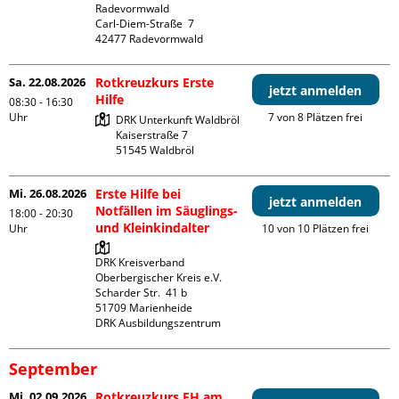
Radevormwald

Carl-Diem-Straße  7

Sa. 22.08.2026
Rotkreuzkurs Erste
jetzt anmelden
Hilfe
08:30 - 16:30
Uhr
7 von 8 Plätzen frei
DRK Unterkunft Waldbröl

Kaiserstraße 7

Mi. 26.08.2026
Erste Hilfe bei
jetzt anmelden
Notfällen im Säuglings-
18:00 - 20:30
und Kleinkindalter
Uhr
10 von 10 Plätzen frei
DRK Kreisverband 
Oberbergischer Kreis e.V.

Scharder Str.  41 b

51709 Marienheide

DRK Ausbildungszentrum
September
Mi. 02.09.2026
Rotkreuzkurs EH am