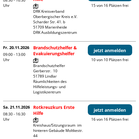
08:30 - 16:30
Uhr
15 von 16 Plätzen frei
DRK Kreisverband 
Oberbergischer Kreis e.V.

Scharder Str. 41. b

51709 Marienheide

DRK Ausbildungszentrum
Fr. 20.11.2026
Brandschutzhelfer &
jetzt anmelden
Evakuierungshelfer
09:00 - 13:00
Uhr
10 von 10 Plätzen frei
Brandschutzhelfer

Gerberstr.  10

51789 Lindlar

Räumlichkeiten des 
Hilfeleistungs- und 
Logistikzentrum
Sa. 21.11.2026
Rotkreuzkurs Erste
jetzt anmelden
Hilfe
08:30 - 16:30
Uhr
16 von 16 Plätzen frei
Kreishaus/Sitzungsraum  im 
hinteren Gebäude Moltkestr. 
44
