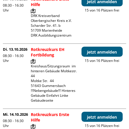
jetzt anmelden
Hilfe
08:30 - 16:30
Uhr
15 von 16 Plätzen frei
DRK Kreisverband 
Oberbergischer Kreis e.V.

Scharder Str. 41. b

51709 Marienheide

DRK Ausbildungszentrum
Di. 13.10.2026
Rotkreuzkurs EH
jetzt anmelden
Fortbildung
08:30 - 16:30
Uhr
15 von 16 Plätzen frei
Kreishaus/Sitzungsraum  im 
hinteren Gebäude Moltkestr. 
44

Moltke Str.  44

51643 Gummersbach

!!!Nebengebäude!!! Hinteres 
Gebäude Einfahrt Linke 
Gebäudeseite 
Mi. 14.10.2026
Rotkreuzkurs Erste
jetzt anmelden
Hilfe
08:30 - 16:30
Uhr
15 von 16 Plätzen frei