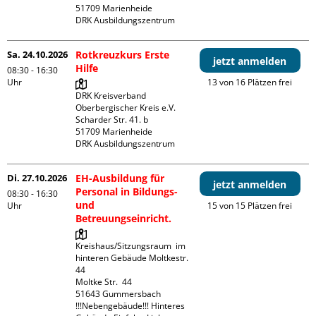
51709 Marienheide

DRK Ausbildungszentrum
Sa. 24.10.2026
Rotkreuzkurs Erste
jetzt anmelden
Hilfe
08:30 - 16:30
Uhr
13 von 16 Plätzen frei
DRK Kreisverband 
Oberbergischer Kreis e.V.

Scharder Str. 41. b

51709 Marienheide

DRK Ausbildungszentrum
Di. 27.10.2026
EH-Ausbildung für
jetzt anmelden
Personal in Bildungs-
08:30 - 16:30
und
Uhr
15 von 15 Plätzen frei
Betreuungseinricht.
Kreishaus/Sitzungsraum  im 
hinteren Gebäude Moltkestr. 
44

Moltke Str.  44

51643 Gummersbach

!!!Nebengebäude!!! Hinteres 