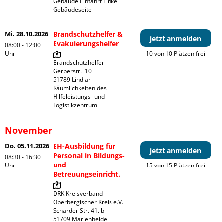
Gebäude Einfahrt Linke 
Gebäudeseite 
Mi. 28.10.2026
Brandschutzhelfer &
jetzt anmelden
Evakuierungshelfer
08:00 - 12:00
Uhr
10 von 10 Plätzen frei
Brandschutzhelfer

Gerberstr.  10

51789 Lindlar

Räumlichkeiten des 
Hilfeleistungs- und 
Logistikzentrum
November
Do. 05.11.2026
EH-Ausbildung für
jetzt anmelden
Personal in Bildungs-
08:30 - 16:30
und
Uhr
15 von 15 Plätzen frei
Betreuungseinricht.
DRK Kreisverband 
Oberbergischer Kreis e.V.

Scharder Str. 41. b

51709 Marienheide
