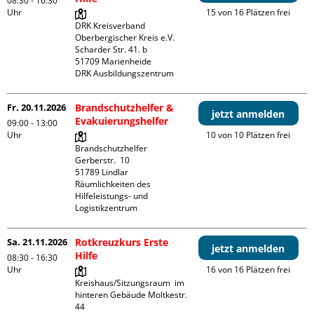
08:30 - 16:30
Uhr
15 von 16 Plätzen frei
DRK Kreisverband 
Oberbergischer Kreis e.V.

Scharder Str. 41. b

51709 Marienheide

DRK Ausbildungszentrum
Fr. 20.11.2026
Brandschutzhelfer &
jetzt anmelden
Evakuierungshelfer
09:00 - 13:00
Uhr
10 von 10 Plätzen frei
Brandschutzhelfer

Gerberstr.  10

51789 Lindlar

Räumlichkeiten des 
Hilfeleistungs- und 
Logistikzentrum
Sa. 21.11.2026
Rotkreuzkurs Erste
jetzt anmelden
Hilfe
08:30 - 16:30
Uhr
16 von 16 Plätzen frei
Kreishaus/Sitzungsraum  im 
hinteren Gebäude Moltkestr. 
44
