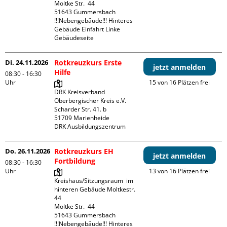
Moltke Str.  44

51643 Gummersbach

!!!Nebengebäude!!! Hinteres 
Gebäude Einfahrt Linke 
Gebäudeseite 
Di. 24.11.2026
Rotkreuzkurs Erste
jetzt anmelden
Hilfe
08:30 - 16:30
Uhr
15 von 16 Plätzen frei
DRK Kreisverband 
Oberbergischer Kreis e.V.

Scharder Str. 41. b

51709 Marienheide

DRK Ausbildungszentrum
Do. 26.11.2026
Rotkreuzkurs EH
jetzt anmelden
Fortbildung
08:30 - 16:30
Uhr
13 von 16 Plätzen frei
Kreishaus/Sitzungsraum  im 
hinteren Gebäude Moltkestr. 
44

Moltke Str.  44

51643 Gummersbach

!!!Nebengebäude!!! Hinteres 