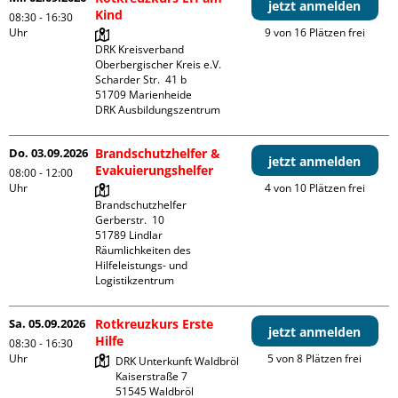
jetzt anmelden
Kind
08:30 - 16:30
Uhr
9 von 16 Plätzen frei
DRK Kreisverband 
Oberbergischer Kreis e.V.

Scharder Str.  41 b

51709 Marienheide

DRK Ausbildungszentrum
Do. 03.09.2026
Brandschutzhelfer &
jetzt anmelden
Evakuierungshelfer
08:00 - 12:00
Uhr
4 von 10 Plätzen frei
Brandschutzhelfer

Gerberstr.  10

51789 Lindlar

Räumlichkeiten des 
Hilfeleistungs- und 
Logistikzentrum
Sa. 05.09.2026
Rotkreuzkurs Erste
jetzt anmelden
Hilfe
08:30 - 16:30
Uhr
5 von 8 Plätzen frei
DRK Unterkunft Waldbröl

Kaiserstraße 7
