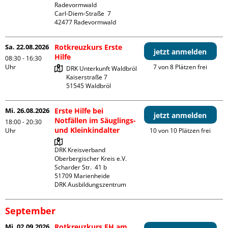
Radevormwald

Carl-Diem-Straße  7

Sa. 22.08.2026
Rotkreuzkurs Erste
jetzt anmelden
Hilfe
08:30 - 16:30
Uhr
7 von 8 Plätzen frei
DRK Unterkunft Waldbröl

Kaiserstraße 7

Mi. 26.08.2026
Erste Hilfe bei
jetzt anmelden
Notfällen im Säuglings-
18:00 - 20:30
und Kleinkindalter
Uhr
10 von 10 Plätzen frei
DRK Kreisverband 
Oberbergischer Kreis e.V.

Scharder Str.  41 b

51709 Marienheide

DRK Ausbildungszentrum
September
Mi. 02.09.2026
Rotkreuzkurs EH am