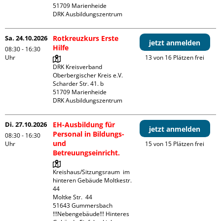
51709 Marienheide

DRK Ausbildungszentrum
Sa. 24.10.2026
Rotkreuzkurs Erste
jetzt anmelden
Hilfe
08:30 - 16:30
Uhr
13 von 16 Plätzen frei
DRK Kreisverband 
Oberbergischer Kreis e.V.

Scharder Str. 41. b

51709 Marienheide

DRK Ausbildungszentrum
Di. 27.10.2026
EH-Ausbildung für
jetzt anmelden
Personal in Bildungs-
08:30 - 16:30
und
Uhr
15 von 15 Plätzen frei
Betreuungseinricht.
Kreishaus/Sitzungsraum  im 
hinteren Gebäude Moltkestr. 
44

Moltke Str.  44

51643 Gummersbach

!!!Nebengebäude!!! Hinteres 