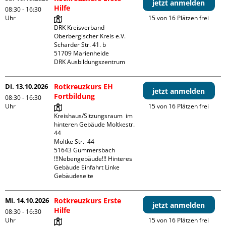
jetzt anmelden
Hilfe
08:30 - 16:30
Uhr
15 von 16 Plätzen frei
DRK Kreisverband 
Oberbergischer Kreis e.V.

Scharder Str. 41. b

51709 Marienheide

DRK Ausbildungszentrum
Di. 13.10.2026
Rotkreuzkurs EH
jetzt anmelden
Fortbildung
08:30 - 16:30
Uhr
15 von 16 Plätzen frei
Kreishaus/Sitzungsraum  im 
hinteren Gebäude Moltkestr. 
44

Moltke Str.  44

51643 Gummersbach

!!!Nebengebäude!!! Hinteres 
Gebäude Einfahrt Linke 
Gebäudeseite 
Mi. 14.10.2026
Rotkreuzkurs Erste
jetzt anmelden
Hilfe
08:30 - 16:30
Uhr
15 von 16 Plätzen frei