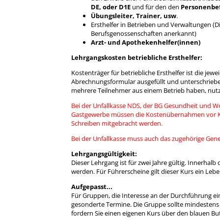
DE, oder D1E
und für den den
Personenbe
Übungsleiter, Trainer, usw
.
Ersthelfer in Betrieben und Verwaltungen (Di
Berufsgenossenschaften anerkannt)
Arzt- und Apothekenhelfer(innen)
Lehrgangskosten betriebliche Ersthelfer:
Kostenträger für betriebliche Ersthelfer ist die jew
Abrechnungsformular ausgefüllt und unterschrieben
mehrere Teilnehmer aus einem Betrieb haben, nutze
Bei der Unfallkasse NDS, der BG Gesundheit und W
Gastgewerbe müssen die Kostenübernahmen vor Ku
Schreiben mitgebracht werden.
Bei der Unfallkasse muss auch das zugehörige Ge
Lehrgangsgültigkeit:
Dieser Lehrgang ist für zwei Jahre gültig. Innerhalb
werden. Für Führerscheine gilt dieser Kurs ein Lebe
Aufgepasst...
Für Gruppen, die Interesse an der Durchführung ei
gesonderte Termine. Die Gruppe sollte mindestens
fordern Sie einen eigenen Kurs über den blauen Bu