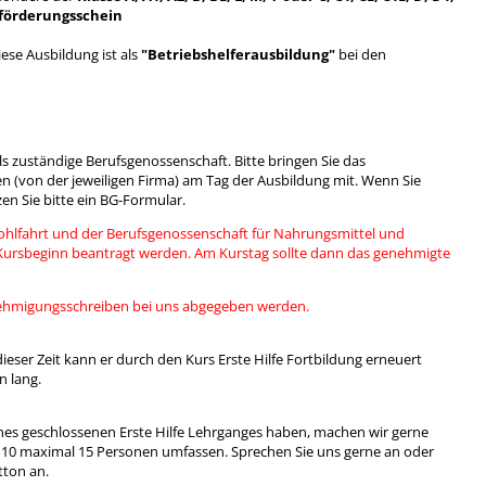
förderungsschein
ese Ausbildung ist als
"Betriebshelferausbildung"
bei den
eils zuständige Berufsgenossenschaft. Bitte bringen Sie das
 (von der jeweiligen Firma) am Tag der Ausbildung mit. Wenn Sie
n Sie bitte ein BG-Formular.
ohlfahrt und der Berufsgenossenschaft für Nahrungsmittel und
rsbeginn beantragt werden. Am Kurstag sollte dann das genehmigte
nehmigungsschreiben bei uns abgegeben werden.
 dieser Zeit kann er durch den Kurs Erste Hilfe Fortbildung erneuert
n lang.
nes geschlossenen Erste Hilfe Lehrganges haben, machen wir gerne
 10 maximal 15 Personen umfassen. Sprechen Sie uns gerne an oder
tton an.