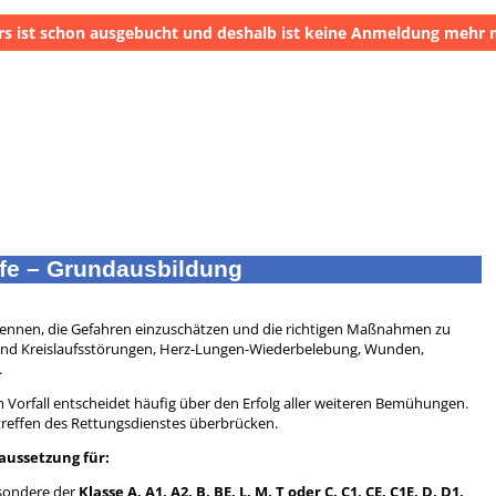
rs ist schon ausgebucht und deshalb ist keine Anmeldung mehr 
lfe – Grundausbildung
erkennen, die Gefahren einzuschätzen und die richtigen Maßnahmen zu
- und Kreislaufsstörungen, Herz-Lungen-Wiederbelebung, Wunden,
.
m Vorfall entscheidet häufig über den Erfolg aller weiteren Bemühungen.
intreffen des Rettungsdienstes überbrücken.
raussetzung für:
esondere der
Klasse
A, A1, A2, B, BE, L, M, T oder
C, C1, CE, C1E, D, D1,