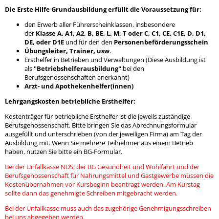
Die Erste Hilfe Grundausbildung erfüllt die Voraussetzung für:
den Erwerb aller Führerscheinklassen, insbesondere
der
Klasse
A, A1, A2, B, BE, L, M, T oder
C, C1, CE, C1E, D, D1,
DE, oder D1E
und für den den
Personenbeförderungsschein
Übungsleiter, Trainer, usw
.
Ersthelfer in Betrieben und Verwaltungen (Diese Ausbildung ist
als
"Betriebshelferausbildung"
bei den
Berufsgenossenschaften anerkannt)
Arzt- und Apothekenhelfer(innen)
Lehrgangskosten betriebliche Ersthelfer:
Kostenträger für betriebliche Ersthelfer ist die jeweils zuständige
Berufsgenossenschaft. Bitte bringen Sie das Abrechnungsformular
ausgefüllt und unterschrieben (von der jeweiligen Firma) am Tag der
Ausbildung mit. Wenn Sie mehrere Teilnehmer aus einem Betrieb
haben, nutzen Sie bitte ein BG-Formular.
Bei der Unfallkasse NDS, der BG Gesundheit und Wohlfahrt und der
Berufsgenossenschaft für Nahrungsmittel und Gastgewerbe müssen die
Kostenübernahmen vor Kursbeginn beantragt werden. Am Kurstag
sollte dann das genehmigte Schreiben mitgebracht werden.
Bei der Unfallkasse muss auch das zugehörige Genehmigungsschreiben
bei uns abgegeben werden.