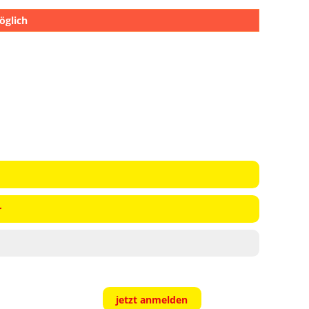
öglich
r
jetzt anmelden