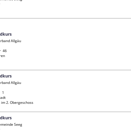


ndkurs
rband Allgäu 
  46

en

ndkurs
rband Allgäu 
 1

adt

 im 2. Obergeschoss
ndkurs
emeinde Seeg


