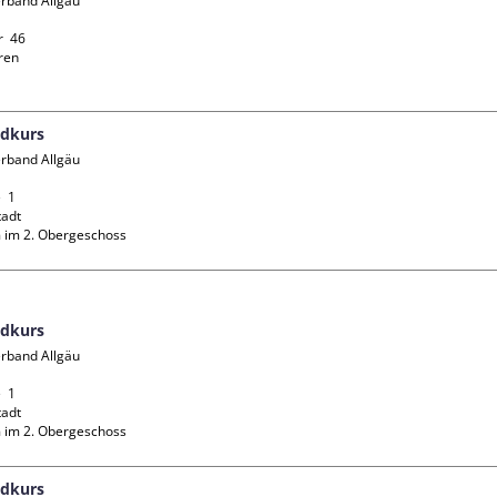
rband Allgäu 
  46

en

ndkurs
rband Allgäu 
 1

adt

 im 2. Obergeschoss
ndkurs
rband Allgäu 
 1

adt

 im 2. Obergeschoss
ndkurs