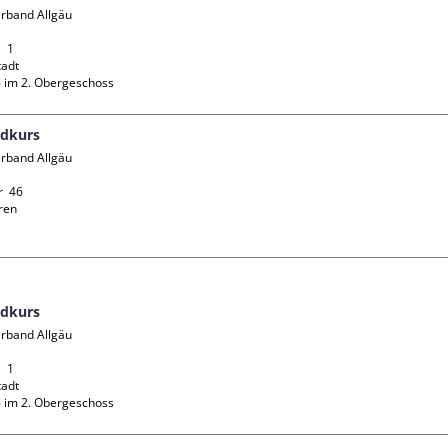
rband Allgäu 
 1

adt

 im 2. Obergeschoss
ndkurs
rband Allgäu 
  46

en

ndkurs
rband Allgäu 
 1

adt

 im 2. Obergeschoss