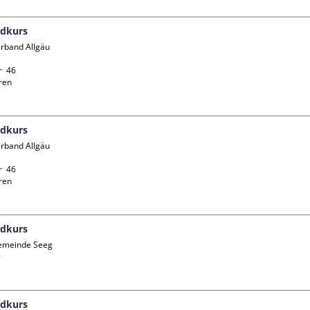
ndkurs
rband Allgäu 
  46

en

ndkurs
rband Allgäu 
  46

en

ndkurs
emeinde Seeg



ndkurs