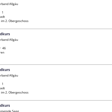
rband Allgäu 
 1

adt

 im 2. Obergeschoss
ndkurs
rband Allgäu 
  46

en

ndkurs
rband Allgäu 
 1

adt

 im 2. Obergeschoss
ndkurs
emeinde Seeg
