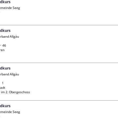
ndkurs
emeinde Seeg



ndkurs
rband Allgäu 
  46

en

ndkurs
rband Allgäu 
 1

adt

 im 2. Obergeschoss
ndkurs
emeinde Seeg


