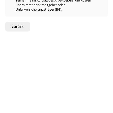
Teilnahme im Auftrag des Arbeitgebers, die Kosten
übernimmt der Arbeitgeber oder
Unfallversicherungsträger (BG).
zurück