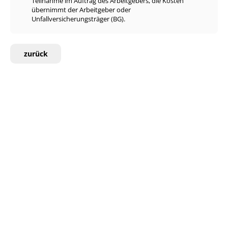
Teilnahme im Auftrag des Arbeitgebers, die Kosten
übernimmt der Arbeitgeber oder
Unfallversicherungsträger (BG).
zurück