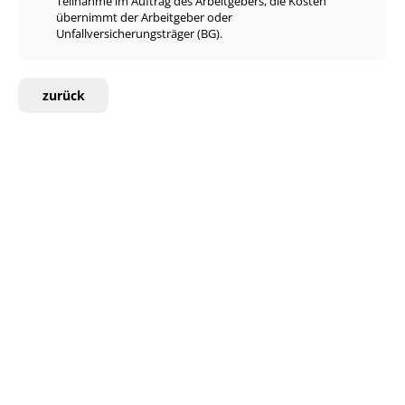
Teilnahme im Auftrag des Arbeitgebers, die Kosten
übernimmt der Arbeitgeber oder
Unfallversicherungsträger (BG).
zurück