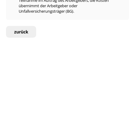
Teilnahme im Auftrag des Arbeitgebers, die Kosten
übernimmt der Arbeitgeber oder
Unfallversicherungsträger (BG).
zurück