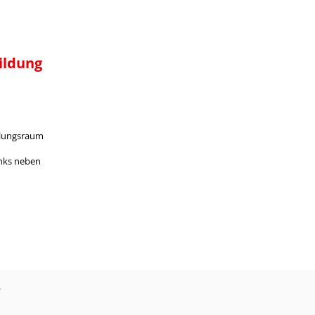
ildung
ulungsraum
inks neben
?