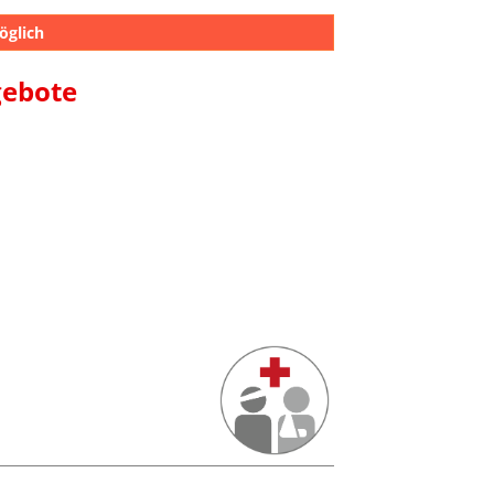
öglich
gebote