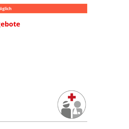
öglich
gebote