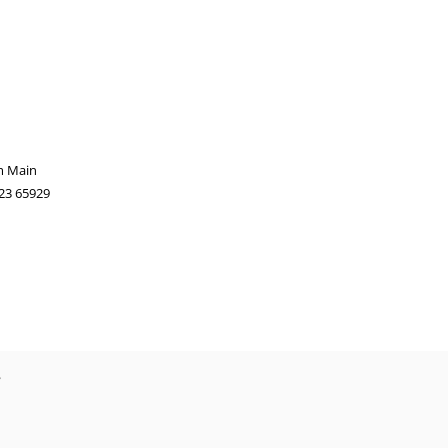
m Main
 23 65929
?