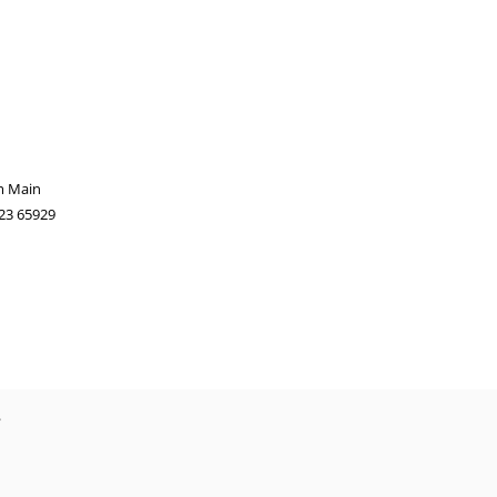
m Main
 23 65929
?