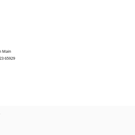
m Main
 23 65929
?