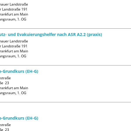
auer Landstraße

 Landstraße 191

rankfurt am Main

ungsraum, 1. OG
tz- und Evakuierungshelfer nach ASR A2.2 (praxis)
auer Landstraße

 Landstraße 191

rankfurt am Main

ungsraum, 1. OG
fe-Grundkurs (EH-G)
straße

ße  23

rankfurt am Main

ungsraum, 1. OG
fe-Grundkurs (EH-G)
straße

ße  23
