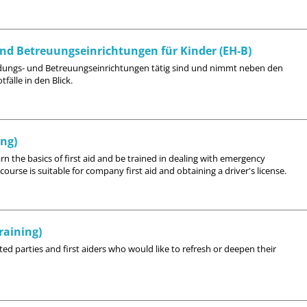
 und Betreuungseinrichtungen für Kinder (EH-B)
 Bildungs- und Betreuungseinrichtungen tätig sind und nimmt neben den
älle in den Blick.
ing)
earn the basics of first aid and be trained in dealing with emergency
ourse is suitable for company first aid and obtaining a driver's license.
raining)
sted parties and first aiders who would like to refresh or deepen their