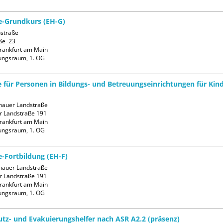
fe-Grundkurs (EH-G)
straße

ße  23

rankfurt am Main

ungsraum, 1. OG
fe für Personen in Bildungs- und Betreuungseinrichtungen für Kin
auer Landstraße

 Landstraße 191

rankfurt am Main

ungsraum, 1. OG
e-Fortbildung (EH-F)
auer Landstraße

 Landstraße 191

rankfurt am Main

ungsraum, 1. OG
tz- und Evakuierungshelfer nach ASR A2.2 (präsenz)