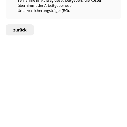
Teilnahme im Auftrag des Arbeitgebers, die Kosten
übernimmt der Arbeitgeber oder
Unfallversicherungsträger (BG).
zurück