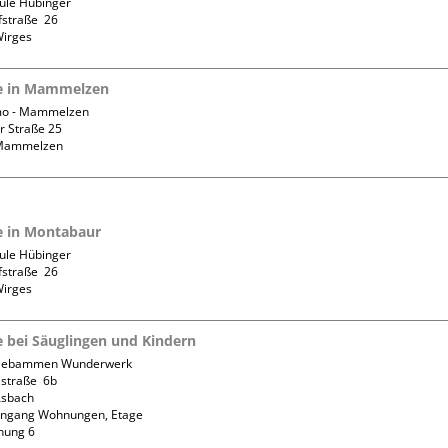
ule Hübinger

straße  26

fe in Mammelzen
o - Mammelzen

 Straße 25

fe in Montabaur
ule Hübinger

straße  26

fe bei Säuglingen und Kindern
 Hebammen Wunderwerk

straße  6b

sbach

ingang Wohnungen, Etage 
nung 6