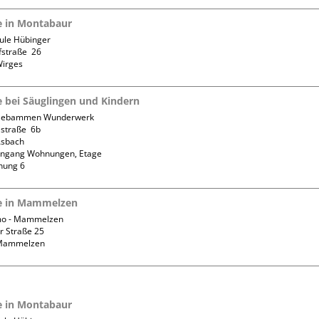
fe in Montabaur
ule Hübinger

straße  26

fe bei Säuglingen und Kindern
 Hebammen Wunderwerk

straße  6b

sbach

ingang Wohnungen, Etage 
nung 6
fe in Mammelzen
o - Mammelzen

 Straße 25

fe in Montabaur