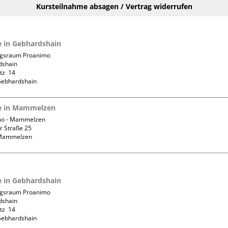
Kursteilnahme absagen / Vertrag widerrufen
fe in Gebhardshain
gsraum Proanimo 
shain

z  14

fe in Mammelzen
o - Mammelzen

 Straße 25

fe in Gebhardshain
gsraum Proanimo 
shain

z  14
