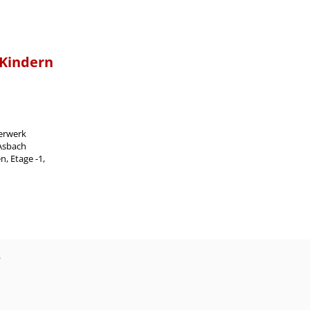
 Kindern
erwerk
 Asbach
, Etage -1,
?