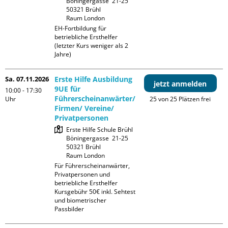
Böningergasse  21-25

50321 Brühl

Raum London
EH-Fortbildung für 
betriebliche Ersthelfer 
(letzter Kurs weniger als 2 
Jahre)
Sa. 07.11.2026
Erste Hilfe Ausbildung
jetzt anmelden
9UE für
10:00 - 17:30
Führerscheinanwärter/
Uhr
25 von 25 Plätzen frei
Firmen/ Vereine/
Privatpersonen
Erste Hilfe Schule Brühl

Böningergasse  21-25

50321 Brühl

Raum London
Für Führerscheinanwärter, 
Privatpersonen und 
betriebliche Ersthelfer

Kursgebühr 50€ inkl. Sehtest 
und biometrischer 
Passbilder