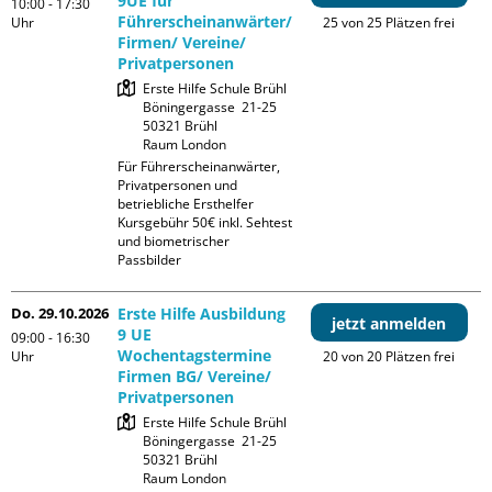
9UE für
10:00 - 17:30
Führerscheinanwärter/
Uhr
25 von 25 Plätzen frei
Firmen/ Vereine/
Privatpersonen
Erste Hilfe Schule Brühl

Böningergasse  21-25

50321 Brühl

Raum London
Für Führerscheinanwärter, 
Privatpersonen und 
betriebliche Ersthelfer

Kursgebühr 50€ inkl. Sehtest 
und biometrischer 
Passbilder
Do. 29.10.2026
Erste Hilfe Ausbildung
jetzt anmelden
9 UE
09:00 - 16:30
Wochentagstermine
Uhr
20 von 20 Plätzen frei
Firmen BG/ Vereine/
Privatpersonen
Erste Hilfe Schule Brühl

Böningergasse  21-25

50321 Brühl

Raum London