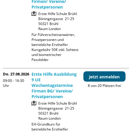
Firmen/ Vereine/
Privatpersonen
Erste Hilfe Schule Brühl

Böningergasse  21-25

50321 Brühl

Raum London
Für Führerscheinanwärter, 
Privatpersonen und 
betriebliche Ersthelfer

Kursgebühr 50€ inkl. Sehtest 
und biometrischer 
Passbilder
Do. 27.08.2026
Erste Hilfe Ausbildung
jetzt anmelden
9 UE
09:00 - 16:30
Wochentagstermine
Uhr
8 von 20 Plätzen frei
Firmen BG/ Vereine/
Privatpersonen
Erste Hilfe Schule Brühl

Böningergasse  21-25

50321 Brühl

Raum London
EH-Grundkurs für 
betriebliche Ersthelfer 