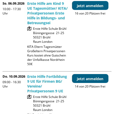
So. 06.09.2026
Erste Hilfe am Kind 9
jetzt anmelden
UE Tagesmütter/ KITA/
10:00 - 17:30
Privatpersonen Erste
Uhr
16 von 20 Plätzen frei
Hilfe in Bildungs- und
Betreuungsei
Erste Hilfe Schule Brühl

Böningergasse  21-25

50321 Brühl

Raum London
KITA Eltern Tagesmütter 
Großeltern Privatpersonen

Kurs kostet ohne Gutschein 
der Unfallkasse Nordrhein 
50€
Do. 10.09.2026
Erste Hilfe Fortbildung
jetzt anmelden
9 UE für Firmen BG/
09:00 - 16:30
Vereine/
Uhr
14 von 20 Plätzen frei
Privatpersonen 9 UE
Erste Hilfe Schule Brühl

Böningergasse  21-25

50321 Brühl

Raum London