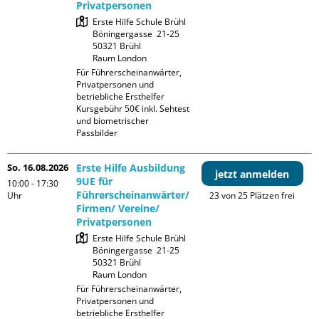
Privatpersonen
Erste Hilfe Schule Brühl

Böningergasse  21-25

50321 Brühl

Raum London
Für Führerscheinanwärter, 
Privatpersonen und 
betriebliche Ersthelfer

Kursgebühr 50€ inkl. Sehtest 
und biometrischer 
Passbilder
So. 16.08.2026
Erste Hilfe Ausbildung
jetzt anmelden
9UE für
10:00 - 17:30
Führerscheinanwärter/
Uhr
23 von 25 Plätzen frei
Firmen/ Vereine/
Privatpersonen
Erste Hilfe Schule Brühl

Böningergasse  21-25

50321 Brühl

Raum London
Für Führerscheinanwärter, 
Privatpersonen und 
betriebliche Ersthelfer
