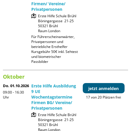
Firmen/ Vereine/
Privatpersonen
Erste Hilfe Schule Brühl

Böningergasse  21-25

50321 Brühl

Raum London
Für Führerscheinanwärter, 
Privatpersonen und 
betriebliche Ersthelfer

Kursgebühr 50€ inkl. Sehtest 
und biometrischer 
Passbilder
Oktober
Do. 01.10.2026
Erste Hilfe Ausbildung
jetzt anmelden
9 UE
09:00 - 16:30
Wochentagstermine
Uhr
17 von 20 Plätzen frei
Firmen BG/ Vereine/
Privatpersonen
Erste Hilfe Schule Brühl

Böningergasse  21-25

50321 Brühl

Raum London