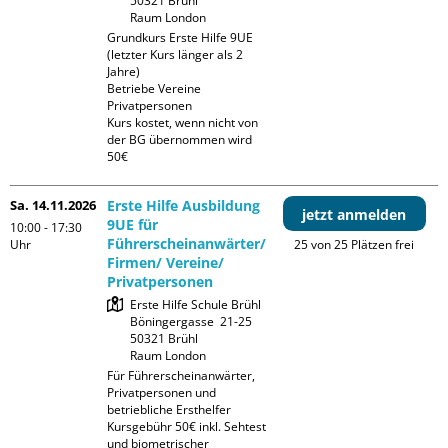
50321 Brühl

Raum London
Grundkurs Erste Hilfe 9UE 
(letzter Kurs länger als 2 
Jahre)

Betriebe Vereine 
Privatpersonen

Kurs kostet, wenn nicht von 
der BG übernommen wird 
50€
Sa. 14.11.2026
Erste Hilfe Ausbildung
jetzt anmelden
9UE für
10:00 - 17:30
Führerscheinanwärter/
Uhr
25 von 25 Plätzen frei
Firmen/ Vereine/
Privatpersonen
Erste Hilfe Schule Brühl

Böningergasse  21-25

50321 Brühl

Raum London
Für Führerscheinanwärter, 
Privatpersonen und 
betriebliche Ersthelfer

Kursgebühr 50€ inkl. Sehtest 
und biometrischer 