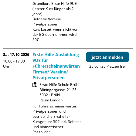
Grundkurs Erste Hilfe 9UE 
(letzter Kurs länger als 2 
Jahre)

Betriebe Vereine 
Privatpersonen

Kurs kostet, wenn nicht von 
der BG übernommen wird 
50€
Sa. 17.10.2026
Erste Hilfe Ausbildung
jetzt anmelden
9UE für
10:00 - 17:30
Führerscheinanwärter/
Uhr
25 von 25 Plätzen frei
Firmen/ Vereine/
Privatpersonen
Erste Hilfe Schule Brühl

Böningergasse  21-25

50321 Brühl

Raum London
Für Führerscheinanwärter, 
Privatpersonen und 
betriebliche Ersthelfer

Kursgebühr 50€ inkl. Sehtest 
und biometrischer 
Passbilder