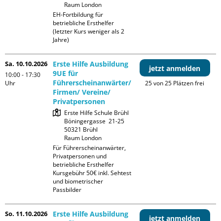
Raum London
EH-Fortbildung für 
betriebliche Ersthelfer 
(letzter Kurs weniger als 2 
Jahre)
Sa. 10.10.2026
Erste Hilfe Ausbildung
jetzt anmelden
9UE für
10:00 - 17:30
Führerscheinanwärter/
Uhr
25 von 25 Plätzen frei
Firmen/ Vereine/
Privatpersonen
Erste Hilfe Schule Brühl

Böningergasse  21-25

50321 Brühl

Raum London
Für Führerscheinanwärter, 
Privatpersonen und 
betriebliche Ersthelfer

Kursgebühr 50€ inkl. Sehtest 
und biometrischer 
Passbilder
So. 11.10.2026
Erste Hilfe Ausbildung
jetzt anmelden