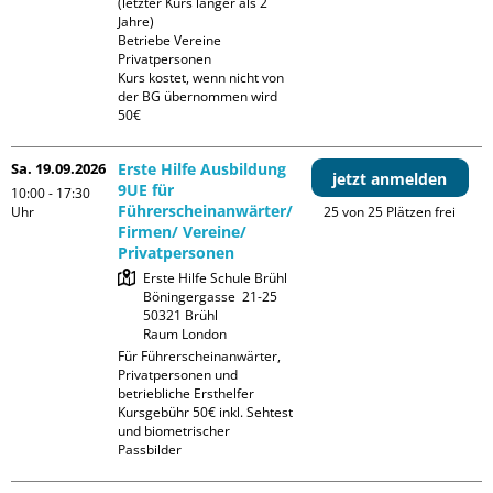
(letzter Kurs länger als 2 
Jahre)

Betriebe Vereine 
Privatpersonen

Kurs kostet, wenn nicht von 
der BG übernommen wird 
50€
Sa. 19.09.2026
Erste Hilfe Ausbildung
jetzt anmelden
9UE für
10:00 - 17:30
Führerscheinanwärter/
Uhr
25 von 25 Plätzen frei
Firmen/ Vereine/
Privatpersonen
Erste Hilfe Schule Brühl

Böningergasse  21-25

50321 Brühl

Raum London
Für Führerscheinanwärter, 
Privatpersonen und 
betriebliche Ersthelfer

Kursgebühr 50€ inkl. Sehtest 
und biometrischer 
Passbilder