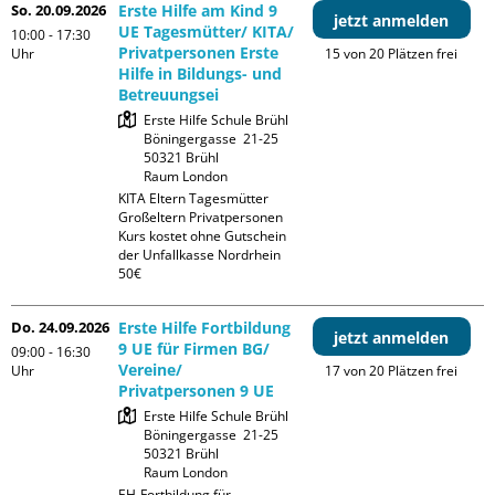
So. 20.09.2026
Erste Hilfe am Kind 9
jetzt anmelden
UE Tagesmütter/ KITA/
10:00 - 17:30
Privatpersonen Erste
Uhr
15 von 20 Plätzen frei
Hilfe in Bildungs- und
Betreuungsei
Erste Hilfe Schule Brühl

Böningergasse  21-25

50321 Brühl

Raum London
KITA Eltern Tagesmütter 
Großeltern Privatpersonen

Kurs kostet ohne Gutschein 
der Unfallkasse Nordrhein 
50€
Do. 24.09.2026
Erste Hilfe Fortbildung
jetzt anmelden
9 UE für Firmen BG/
09:00 - 16:30
Vereine/
Uhr
17 von 20 Plätzen frei
Privatpersonen 9 UE
Erste Hilfe Schule Brühl

Böningergasse  21-25

50321 Brühl

Raum London
EH-Fortbildung für 