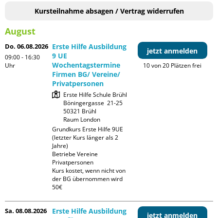
Kursteilnahme absagen / Vertrag widerrufen
August
Do. 06.08.2026
Erste Hilfe Ausbildung
jetzt anmelden
9 UE
09:00 - 16:30
Wochentagstermine
Uhr
10 von 20 Plätzen frei
Firmen BG/ Vereine/
Privatpersonen
Erste Hilfe Schule Brühl

Böningergasse  21-25

50321 Brühl

Raum London
Grundkurs Erste Hilfe 9UE 
(letzter Kurs länger als 2 
Jahre)

Betriebe Vereine 
Privatpersonen

Kurs kostet, wenn nicht von 
der BG übernommen wird 
50€
Sa. 08.08.2026
Erste Hilfe Ausbildung
jetzt anmelden