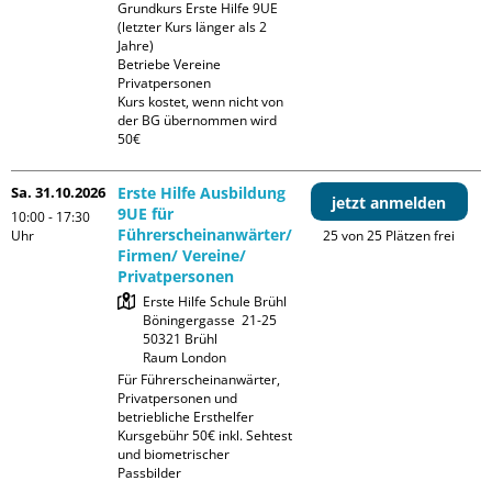
Grundkurs Erste Hilfe 9UE 
(letzter Kurs länger als 2 
Jahre)

Betriebe Vereine 
Privatpersonen

Kurs kostet, wenn nicht von 
der BG übernommen wird 
50€
Sa. 31.10.2026
Erste Hilfe Ausbildung
jetzt anmelden
9UE für
10:00 - 17:30
Führerscheinanwärter/
Uhr
25 von 25 Plätzen frei
Firmen/ Vereine/
Privatpersonen
Erste Hilfe Schule Brühl

Böningergasse  21-25

50321 Brühl

Raum London
Für Führerscheinanwärter, 
Privatpersonen und 
betriebliche Ersthelfer

Kursgebühr 50€ inkl. Sehtest 
und biometrischer 
Passbilder