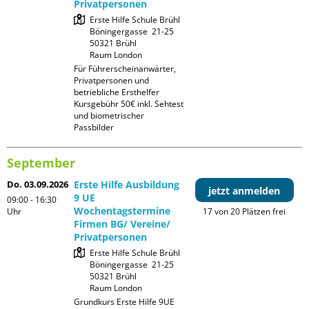
Privatpersonen
Erste Hilfe Schule Brühl

Böningergasse  21-25

50321 Brühl

Raum London
Für Führerscheinanwärter, 
Privatpersonen und 
betriebliche Ersthelfer

Kursgebühr 50€ inkl. Sehtest 
und biometrischer 
Passbilder
September
Do. 03.09.2026
Erste Hilfe Ausbildung
jetzt anmelden
9 UE
09:00 - 16:30
Wochentagstermine
Uhr
17 von 20 Plätzen frei
Firmen BG/ Vereine/
Privatpersonen
Erste Hilfe Schule Brühl

Böningergasse  21-25

50321 Brühl

Raum London
Grundkurs Erste Hilfe 9UE 