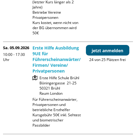
(letzter Kurs länger als 2 
Jahre)

Betriebe Vereine 
Privatpersonen

Kurs kostet, wenn nicht von 
der BG übernommen wird 
50€
Sa. 05.09.2026
Erste Hilfe Ausbildung
jetzt anmelden
9UE für
10:00 - 17:30
Führerscheinanwärter/
Uhr
24 von 25 Plätzen frei
Firmen/ Vereine/
Privatpersonen
Erste Hilfe Schule Brühl

Böningergasse  21-25

50321 Brühl

Raum London
Für Führerscheinanwärter, 
Privatpersonen und 
betriebliche Ersthelfer

Kursgebühr 50€ inkl. Sehtest 
und biometrischer 
Passbilder