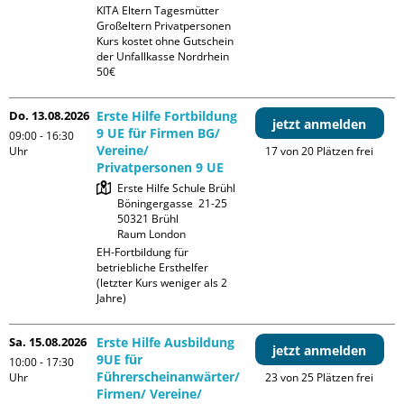
KITA Eltern Tagesmütter 
Großeltern Privatpersonen

Kurs kostet ohne Gutschein 
der Unfallkasse Nordrhein 
50€
Do. 13.08.2026
Erste Hilfe Fortbildung
jetzt anmelden
9 UE für Firmen BG/
09:00 - 16:30
Vereine/
Uhr
17 von 20 Plätzen frei
Privatpersonen 9 UE
Erste Hilfe Schule Brühl

Böningergasse  21-25

50321 Brühl

Raum London
EH-Fortbildung für 
betriebliche Ersthelfer 
(letzter Kurs weniger als 2 
Jahre)
Sa. 15.08.2026
Erste Hilfe Ausbildung
jetzt anmelden
9UE für
10:00 - 17:30
Führerscheinanwärter/
Uhr
23 von 25 Plätzen frei
Firmen/ Vereine/