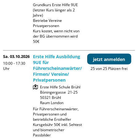
Grundkurs Erste Hilfe 9UE 
(letzter Kurs länger als 2 
Jahre)

Betriebe Vereine 
Privatpersonen

Kurs kostet, wenn nicht von 
der BG übernommen wird 
50€
Sa. 03.10.2026
Erste Hilfe Ausbildung
jetzt anmelden
9UE für
10:00 - 17:30
Führerscheinanwärter/
Uhr
25 von 25 Plätzen frei
Firmen/ Vereine/
Privatpersonen
Erste Hilfe Schule Brühl

Böningergasse  21-25

50321 Brühl

Raum London
Für Führerscheinanwärter, 
Privatpersonen und 
betriebliche Ersthelfer

Kursgebühr 50€ inkl. Sehtest 
und biometrischer 
Passbilder