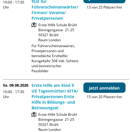
9UE für
10:00 - 17:30
Führerscheinanwärter/
Uhr
13 von 25 Plätzen frei
Firmen/ Vereine/
Privatpersonen
Erste Hilfe Schule Brühl

Böningergasse  21-25

50321 Brühl

Raum London
Für Führerscheinanwärter, 
Privatpersonen und 
betriebliche Ersthelfer

Kursgebühr 50€ inkl. Sehtest 
und biometrischer 
Passbilder
So. 09.08.2026
Erste Hilfe am Kind 9
jetzt anmelden
UE Tagesmütter/ KITA/
10:00 - 17:30
Privatpersonen Erste
Uhr
15 von 20 Plätzen frei
Hilfe in Bildungs- und
Betreuungsei
Erste Hilfe Schule Brühl

Böningergasse  21-25

50321 Brühl

Raum London