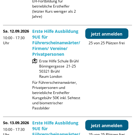
EH-Fortbildung für 
betriebliche Ersthelfer 
(letzter Kurs weniger als 2 
Jahre)
Sa. 12.09.2026
Erste Hilfe Ausbildung
jetzt anmelden
9UE für
10:00 - 17:30
Führerscheinanwärter/
Uhr
25 von 25 Plätzen frei
Firmen/ Vereine/
Privatpersonen
Erste Hilfe Schule Brühl

Böningergasse  21-25

50321 Brühl

Raum London
Für Führerscheinanwärter, 
Privatpersonen und 
betriebliche Ersthelfer

Kursgebühr 50€ inkl. Sehtest 
und biometrischer 
Passbilder
So. 13.09.2026
Erste Hilfe Ausbildung
jetzt anmelden
9UE für
10:00 - 17:30
Führerscheinanwärter/
Uhr
25 von 25 Plätzen frei