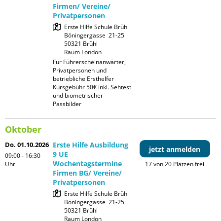
Firmen/ Vereine/
Privatpersonen
Erste Hilfe Schule Brühl

Böningergasse  21-25

50321 Brühl

Raum London
Für Führerscheinanwärter, 
Privatpersonen und 
betriebliche Ersthelfer

Kursgebühr 50€ inkl. Sehtest 
und biometrischer 
Passbilder
Oktober
Do. 01.10.2026
Erste Hilfe Ausbildung
jetzt anmelden
9 UE
09:00 - 16:30
Wochentagstermine
Uhr
17 von 20 Plätzen frei
Firmen BG/ Vereine/
Privatpersonen
Erste Hilfe Schule Brühl

Böningergasse  21-25

50321 Brühl

Raum London