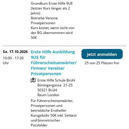
Grundkurs Erste Hilfe 9UE 
(letzter Kurs länger als 2 
Jahre)

Betriebe Vereine 
Privatpersonen

Kurs kostet, wenn nicht von 
der BG übernommen wird 
50€
Sa. 17.10.2026
Erste Hilfe Ausbildung
jetzt anmelden
9UE für
10:00 - 17:30
Führerscheinanwärter/
Uhr
25 von 25 Plätzen frei
Firmen/ Vereine/
Privatpersonen
Erste Hilfe Schule Brühl

Böningergasse  21-25

50321 Brühl

Raum London
Für Führerscheinanwärter, 
Privatpersonen und 
betriebliche Ersthelfer

Kursgebühr 50€ inkl. Sehtest 
und biometrischer 
Passbilder