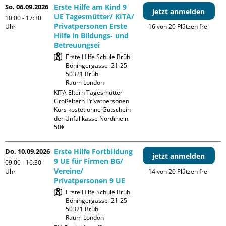
So. 06.09.2026
Erste Hilfe am Kind 9
jetzt anmelden
UE Tagesmütter/ KITA/
10:00 - 17:30
Privatpersonen Erste
Uhr
16 von 20 Plätzen frei
Hilfe in Bildungs- und
Betreuungsei
Erste Hilfe Schule Brühl

Böningergasse  21-25

50321 Brühl

Raum London
KITA Eltern Tagesmütter 
Großeltern Privatpersonen

Kurs kostet ohne Gutschein 
der Unfallkasse Nordrhein 
50€
Do. 10.09.2026
Erste Hilfe Fortbildung
jetzt anmelden
9 UE für Firmen BG/
09:00 - 16:30
Vereine/
Uhr
14 von 20 Plätzen frei
Privatpersonen 9 UE
Erste Hilfe Schule Brühl

Böningergasse  21-25

50321 Brühl

Raum London