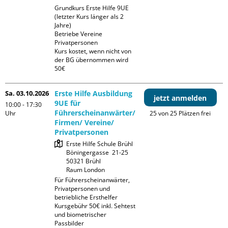
Grundkurs Erste Hilfe 9UE 
(letzter Kurs länger als 2 
Jahre)

Betriebe Vereine 
Privatpersonen

Kurs kostet, wenn nicht von 
der BG übernommen wird 
50€
Sa. 03.10.2026
Erste Hilfe Ausbildung
jetzt anmelden
9UE für
10:00 - 17:30
Führerscheinanwärter/
Uhr
25 von 25 Plätzen frei
Firmen/ Vereine/
Privatpersonen
Erste Hilfe Schule Brühl

Böningergasse  21-25

50321 Brühl

Raum London
Für Führerscheinanwärter, 
Privatpersonen und 
betriebliche Ersthelfer

Kursgebühr 50€ inkl. Sehtest 
und biometrischer 
Passbilder