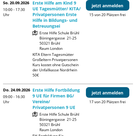
So. 20.09.2026
Erste Hilfe am Kind 9
jetzt anmelden
UE Tagesmütter/ KITA/
10:00 - 17:30
Privatpersonen Erste
Uhr
15 von 20 Plätzen frei
Hilfe in Bildungs- und
Betreuungsei
Erste Hilfe Schule Brühl

Böningergasse  21-25

50321 Brühl

Raum London
KITA Eltern Tagesmütter 
Großeltern Privatpersonen

Kurs kostet ohne Gutschein 
der Unfallkasse Nordrhein 
50€
Do. 24.09.2026
Erste Hilfe Fortbildung
jetzt anmelden
9 UE für Firmen BG/
09:00 - 16:30
Vereine/
Uhr
17 von 20 Plätzen frei
Privatpersonen 9 UE
Erste Hilfe Schule Brühl

Böningergasse  21-25

50321 Brühl

Raum London
EH-Fortbildung für 