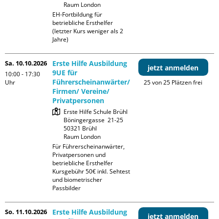
Raum London
EH-Fortbildung für 
betriebliche Ersthelfer 
(letzter Kurs weniger als 2 
Jahre)
Sa. 10.10.2026
Erste Hilfe Ausbildung
jetzt anmelden
9UE für
10:00 - 17:30
Führerscheinanwärter/
Uhr
25 von 25 Plätzen frei
Firmen/ Vereine/
Privatpersonen
Erste Hilfe Schule Brühl

Böningergasse  21-25

50321 Brühl

Raum London
Für Führerscheinanwärter, 
Privatpersonen und 
betriebliche Ersthelfer

Kursgebühr 50€ inkl. Sehtest 
und biometrischer 
Passbilder
So. 11.10.2026
Erste Hilfe Ausbildung
jetzt anmelden