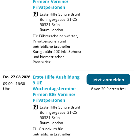
Firmen/ Vereine/
Privatpersonen
Erste Hilfe Schule Brühl

Böningergasse  21-25

50321 Brühl

Raum London
Für Führerscheinanwärter, 
Privatpersonen und 
betriebliche Ersthelfer

Kursgebühr 50€ inkl. Sehtest 
und biometrischer 
Passbilder
Do. 27.08.2026
Erste Hilfe Ausbildung
jetzt anmelden
9 UE
09:00 - 16:30
Wochentagstermine
Uhr
8 von 20 Plätzen frei
Firmen BG/ Vereine/
Privatpersonen
Erste Hilfe Schule Brühl

Böningergasse  21-25

50321 Brühl

Raum London
EH-Grundkurs für 
betriebliche Ersthelfer 