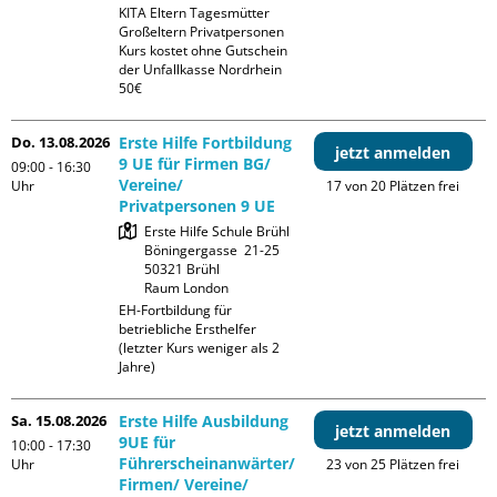
KITA Eltern Tagesmütter 
Großeltern Privatpersonen

Kurs kostet ohne Gutschein 
der Unfallkasse Nordrhein 
50€
Do. 13.08.2026
Erste Hilfe Fortbildung
jetzt anmelden
9 UE für Firmen BG/
09:00 - 16:30
Vereine/
Uhr
17 von 20 Plätzen frei
Privatpersonen 9 UE
Erste Hilfe Schule Brühl

Böningergasse  21-25

50321 Brühl

Raum London
EH-Fortbildung für 
betriebliche Ersthelfer 
(letzter Kurs weniger als 2 
Jahre)
Sa. 15.08.2026
Erste Hilfe Ausbildung
jetzt anmelden
9UE für
10:00 - 17:30
Führerscheinanwärter/
Uhr
23 von 25 Plätzen frei
Firmen/ Vereine/