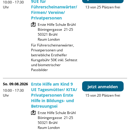
9UE für
10:00 - 17:30
Führerscheinanwärter/
Uhr
13 von 25 Plätzen frei
Firmen/ Vereine/
Privatpersonen
Erste Hilfe Schule Brühl

Böningergasse  21-25

50321 Brühl

Raum London
Für Führerscheinanwärter, 
Privatpersonen und 
betriebliche Ersthelfer

Kursgebühr 50€ inkl. Sehtest 
und biometrischer 
Passbilder
So. 09.08.2026
Erste Hilfe am Kind 9
jetzt anmelden
UE Tagesmütter/ KITA/
10:00 - 17:30
Privatpersonen Erste
Uhr
15 von 20 Plätzen frei
Hilfe in Bildungs- und
Betreuungsei
Erste Hilfe Schule Brühl

Böningergasse  21-25

50321 Brühl

Raum London