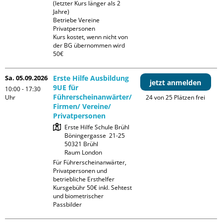
(letzter Kurs länger als 2 
Jahre)

Betriebe Vereine 
Privatpersonen

Kurs kostet, wenn nicht von 
der BG übernommen wird 
50€
Sa. 05.09.2026
Erste Hilfe Ausbildung
jetzt anmelden
9UE für
10:00 - 17:30
Führerscheinanwärter/
Uhr
24 von 25 Plätzen frei
Firmen/ Vereine/
Privatpersonen
Erste Hilfe Schule Brühl

Böningergasse  21-25

50321 Brühl

Raum London
Für Führerscheinanwärter, 
Privatpersonen und 
betriebliche Ersthelfer

Kursgebühr 50€ inkl. Sehtest 
und biometrischer 
Passbilder