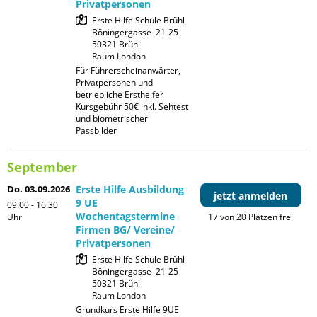
Privatpersonen
Erste Hilfe Schule Brühl

Böningergasse  21-25

50321 Brühl

Raum London
Für Führerscheinanwärter, 
Privatpersonen und 
betriebliche Ersthelfer

Kursgebühr 50€ inkl. Sehtest 
und biometrischer 
Passbilder
September
Do. 03.09.2026
Erste Hilfe Ausbildung
jetzt anmelden
9 UE
09:00 - 16:30
Wochentagstermine
Uhr
17 von 20 Plätzen frei
Firmen BG/ Vereine/
Privatpersonen
Erste Hilfe Schule Brühl

Böningergasse  21-25

50321 Brühl

Raum London
Grundkurs Erste Hilfe 9UE 