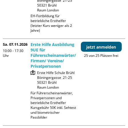
Böningergasse  21-25

50321 Brühl

Raum London
EH-Fortbildung für 
betriebliche Ersthelfer 
(letzter Kurs weniger als 2 
Jahre)
Sa. 07.11.2026
Erste Hilfe Ausbildung
jetzt anmelden
9UE für
10:00 - 17:30
Führerscheinanwärter/
Uhr
25 von 25 Plätzen frei
Firmen/ Vereine/
Privatpersonen
Erste Hilfe Schule Brühl

Böningergasse  21-25

50321 Brühl

Raum London
Für Führerscheinanwärter, 
Privatpersonen und 
betriebliche Ersthelfer

Kursgebühr 50€ inkl. Sehtest 
und biometrischer 
Passbilder