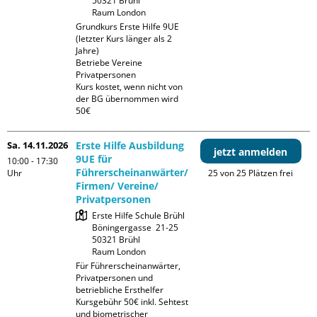
50321 Brühl

Raum London
Grundkurs Erste Hilfe 9UE 
(letzter Kurs länger als 2 
Jahre)

Betriebe Vereine 
Privatpersonen

Kurs kostet, wenn nicht von 
der BG übernommen wird 
50€
Sa. 14.11.2026
Erste Hilfe Ausbildung
jetzt anmelden
9UE für
10:00 - 17:30
Führerscheinanwärter/
Uhr
25 von 25 Plätzen frei
Firmen/ Vereine/
Privatpersonen
Erste Hilfe Schule Brühl

Böningergasse  21-25

50321 Brühl

Raum London
Für Führerscheinanwärter, 
Privatpersonen und 
betriebliche Ersthelfer

Kursgebühr 50€ inkl. Sehtest 
und biometrischer 