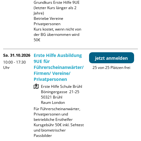
Grundkurs Erste Hilfe 9UE 
(letzter Kurs länger als 2 
Jahre)

Betriebe Vereine 
Privatpersonen

Kurs kostet, wenn nicht von 
der BG übernommen wird 
50€
Sa. 31.10.2026
Erste Hilfe Ausbildung
jetzt anmelden
9UE für
10:00 - 17:30
Führerscheinanwärter/
Uhr
25 von 25 Plätzen frei
Firmen/ Vereine/
Privatpersonen
Erste Hilfe Schule Brühl

Böningergasse  21-25

50321 Brühl

Raum London
Für Führerscheinanwärter, 
Privatpersonen und 
betriebliche Ersthelfer

Kursgebühr 50€ inkl. Sehtest 
und biometrischer 
Passbilder