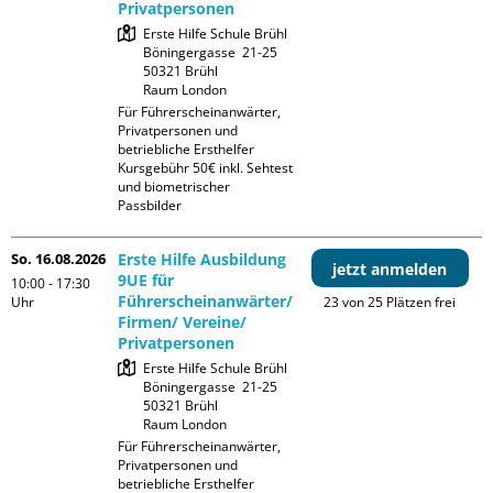
Privatpersonen
Erste Hilfe Schule Brühl

Böningergasse  21-25

50321 Brühl

Raum London
Für Führerscheinanwärter, 
Privatpersonen und 
betriebliche Ersthelfer

Kursgebühr 50€ inkl. Sehtest 
und biometrischer 
Passbilder
So. 16.08.2026
Erste Hilfe Ausbildung
jetzt anmelden
9UE für
10:00 - 17:30
Führerscheinanwärter/
Uhr
23 von 25 Plätzen frei
Firmen/ Vereine/
Privatpersonen
Erste Hilfe Schule Brühl

Böningergasse  21-25

50321 Brühl

Raum London
Für Führerscheinanwärter, 
Privatpersonen und 
betriebliche Ersthelfer
