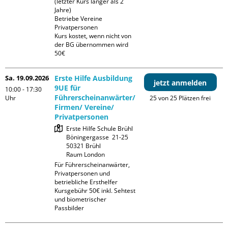
(letzter Kurs länger als 2 
Jahre)

Betriebe Vereine 
Privatpersonen

Kurs kostet, wenn nicht von 
der BG übernommen wird 
50€
Sa. 19.09.2026
Erste Hilfe Ausbildung
jetzt anmelden
9UE für
10:00 - 17:30
Führerscheinanwärter/
Uhr
25 von 25 Plätzen frei
Firmen/ Vereine/
Privatpersonen
Erste Hilfe Schule Brühl

Böningergasse  21-25

50321 Brühl

Raum London
Für Führerscheinanwärter, 
Privatpersonen und 
betriebliche Ersthelfer

Kursgebühr 50€ inkl. Sehtest 
und biometrischer 
Passbilder