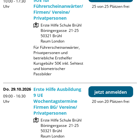
9UE für
10:00 - 17:30
Führerscheinanwärter/
Uhr
25 von 25 Plätzen frei
Firmen/ Vereine/
Privatpersonen
Erste Hilfe Schule Brühl

Böningergasse  21-25

50321 Brühl

Raum London
Für Führerscheinanwärter, 
Privatpersonen und 
betriebliche Ersthelfer

Kursgebühr 50€ inkl. Sehtest 
und biometrischer 
Passbilder
Do. 29.10.2026
Erste Hilfe Ausbildung
jetzt anmelden
9 UE
09:00 - 16:30
Wochentagstermine
Uhr
20 von 20 Plätzen frei
Firmen BG/ Vereine/
Privatpersonen
Erste Hilfe Schule Brühl

Böningergasse  21-25

50321 Brühl

Raum London