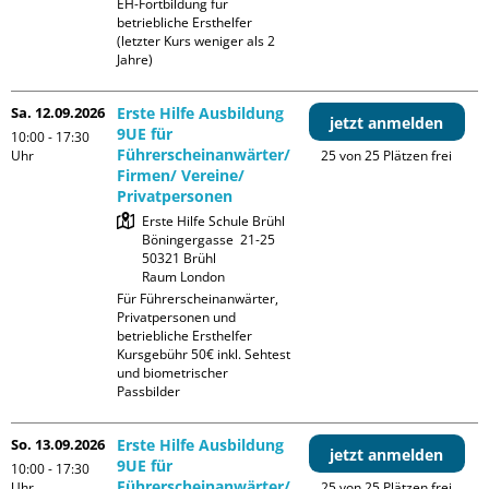
EH-Fortbildung für 
betriebliche Ersthelfer 
(letzter Kurs weniger als 2 
Jahre)
Sa. 12.09.2026
Erste Hilfe Ausbildung
jetzt anmelden
9UE für
10:00 - 17:30
Führerscheinanwärter/
Uhr
25 von 25 Plätzen frei
Firmen/ Vereine/
Privatpersonen
Erste Hilfe Schule Brühl

Böningergasse  21-25

50321 Brühl

Raum London
Für Führerscheinanwärter, 
Privatpersonen und 
betriebliche Ersthelfer

Kursgebühr 50€ inkl. Sehtest 
und biometrischer 
Passbilder
So. 13.09.2026
Erste Hilfe Ausbildung
jetzt anmelden
9UE für
10:00 - 17:30
Führerscheinanwärter/
Uhr
25 von 25 Plätzen frei