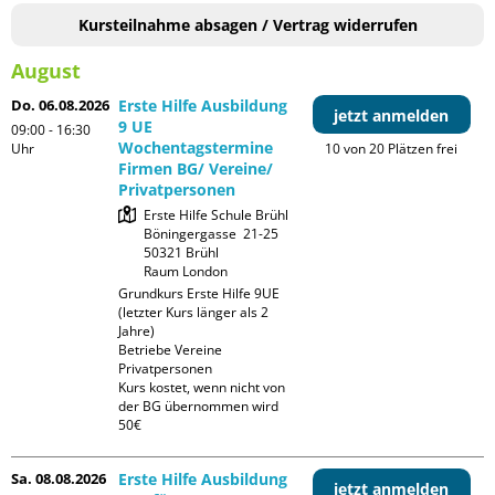
Kursteilnahme absagen / Vertrag widerrufen
August
Do. 06.08.2026
Erste Hilfe Ausbildung
jetzt anmelden
9 UE
09:00 - 16:30
Wochentagstermine
Uhr
10 von 20 Plätzen frei
Firmen BG/ Vereine/
Privatpersonen
Erste Hilfe Schule Brühl

Böningergasse  21-25

50321 Brühl

Raum London
Grundkurs Erste Hilfe 9UE 
(letzter Kurs länger als 2 
Jahre)

Betriebe Vereine 
Privatpersonen

Kurs kostet, wenn nicht von 
der BG übernommen wird 
50€
Sa. 08.08.2026
Erste Hilfe Ausbildung
jetzt anmelden