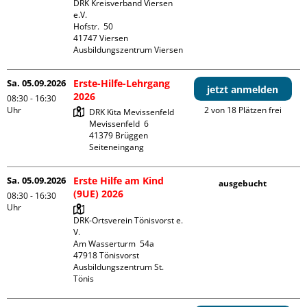
DRK Kreisverband Viersen 
e.V.

Hofstr.  50

41747 Viersen

Ausbildungszentrum Viersen
Sa. 05.09.2026
Erste-Hilfe-Lehrgang
jetzt anmelden
2026
08:30 - 16:30
Uhr
2 von 18 Plätzen frei
DRK Kita Mevissenfeld

Mevissenfeld  6

41379 Brüggen

Seiteneingang
Sa. 05.09.2026
Erste Hilfe am Kind
ausgebucht
(9UE) 2026
08:30 - 16:30
Uhr
DRK-Ortsverein Tönisvorst e. 
V.

Am Wasserturm  54a

47918 Tönisvorst

Ausbildungszentrum St. 
Tönis