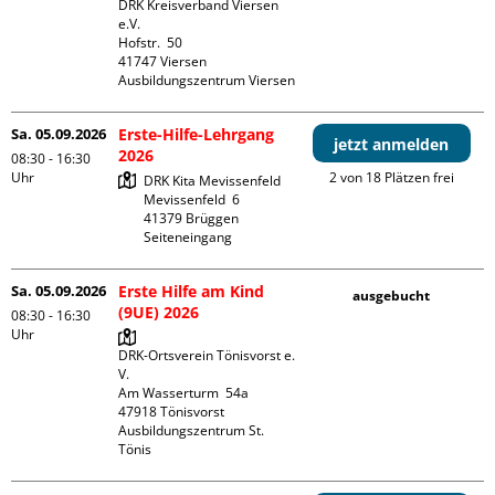
DRK Kreisverband Viersen 
e.V.

Hofstr.  50

41747 Viersen

Ausbildungszentrum Viersen
Sa. 05.09.2026
Erste-Hilfe-Lehrgang
jetzt anmelden
2026
08:30 - 16:30
Uhr
2 von 18 Plätzen frei
DRK Kita Mevissenfeld

Mevissenfeld  6

41379 Brüggen

Seiteneingang
Sa. 05.09.2026
Erste Hilfe am Kind
ausgebucht
(9UE) 2026
08:30 - 16:30
Uhr
DRK-Ortsverein Tönisvorst e. 
V.

Am Wasserturm  54a

47918 Tönisvorst

Ausbildungszentrum St. 
Tönis