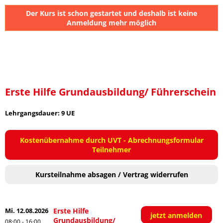
Der Kurs ist schon gestartet und deshalb ist keine
Anmeldung mehr möglich
.
Erste Hilfe Grundausbildung/ Führerschein
Lehrgangsdauer: 9 UE
Kostenübernahme durch UVT - Abrechnungsformular
Teilnehmer
Kursteilnahme absagen / Vertrag widerrufen
August
Mi. 12.08.2026
Erste Hilfe
jetzt anmelden
Grundausbildung/
08:00 - 16:00