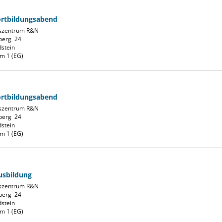
ortbildungsabend
szentrum R&N

erg  24

stein

m 1 (EG)
ortbildungsabend
szentrum R&N

erg  24

stein

m 1 (EG)
usbildung
szentrum R&N

erg  24

stein

m 1 (EG)