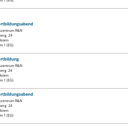
m 1 (EG)
ortbildungsabend
szentrum R&N

erg  24

stein

m 1 (EG)
ortbildung
szentrum R&N

erg  24

stein

m 1 (EG)
ortbildungsabend
szentrum R&N

erg  24

stein

m 1 (EG)