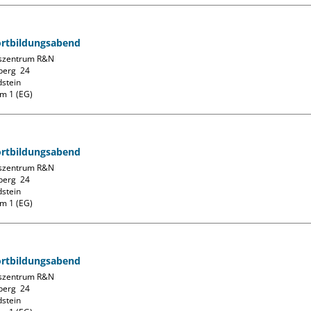
ortbildungsabend
szentrum R&N

erg  24

stein

m 1 (EG)
ortbildungsabend
szentrum R&N

erg  24

stein

m 1 (EG)
ortbildungsabend
szentrum R&N

erg  24

stein
