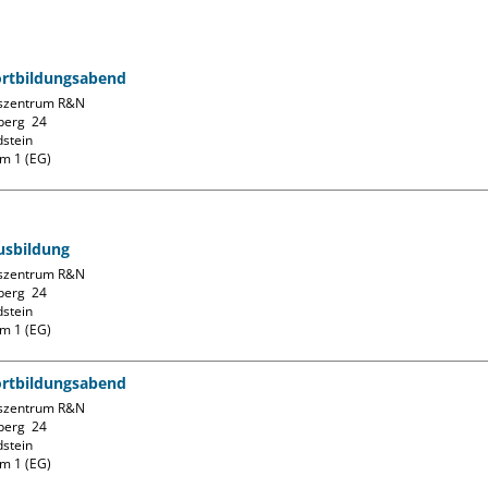
ortbildungsabend
szentrum R&N

erg  24

stein

m 1 (EG)
usbildung
szentrum R&N

erg  24

stein

m 1 (EG)
ortbildungsabend
szentrum R&N

erg  24

stein

m 1 (EG)