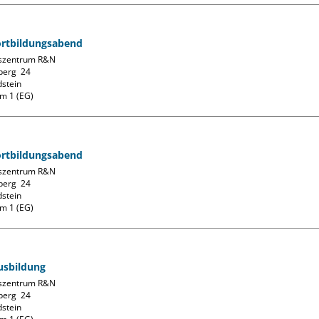
ortbildungsabend
szentrum R&N

erg  24

stein

m 1 (EG)
ortbildungsabend
szentrum R&N

erg  24

stein

m 1 (EG)
usbildung
szentrum R&N

erg  24

stein
