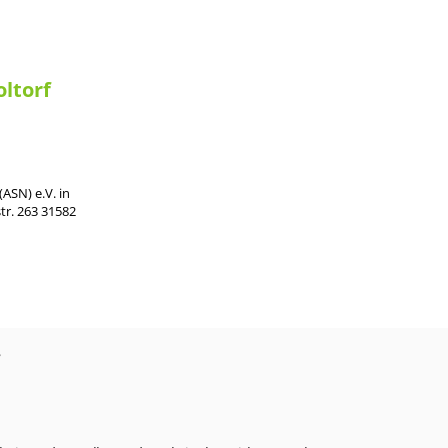
oltorf
ASN) e.V. in
tr. 263 31582
?