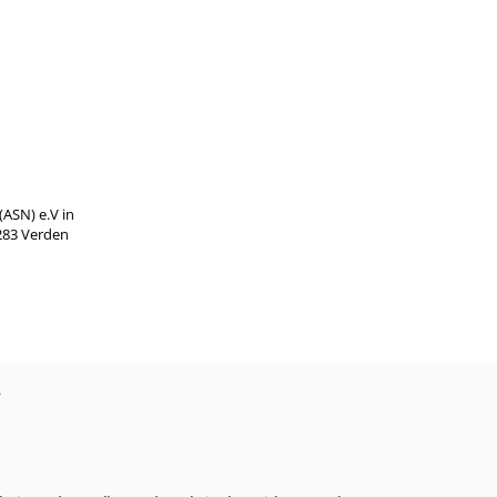
ASN) e.V in
283 Verden
?