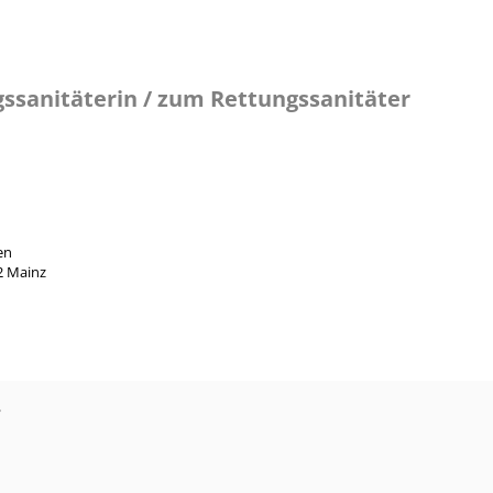
gssanitäterin / zum Rettungssanitäter
en
2 Mainz
?