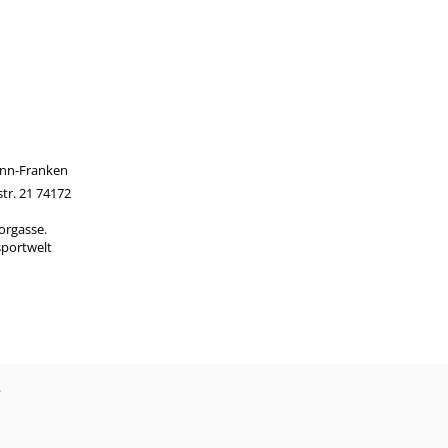
onn-Franken
tr. 21 74172
orgasse.
sportwelt
?