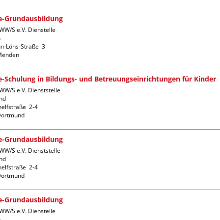
fe-Grundausbildung
WW/S e.V. Dienstelle 


-Löns-Straße  3

fe-Schulung in Bildungs- und Betreuungseinrichtungen für Kinder
W/S e.V. Dienststelle 
d

lfstraße  2-4

fe-Grundausbildung
W/S e.V. Dienststelle 
d

lfstraße  2-4

fe-Grundausbildung
WW/S e.V. Dienstelle 

