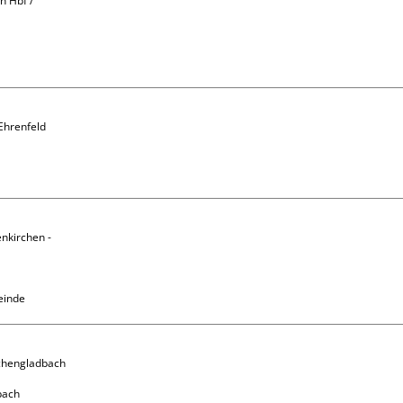
 Hbf / 
Ehrenfeld

nkirchen - 
einde
chengladbach
