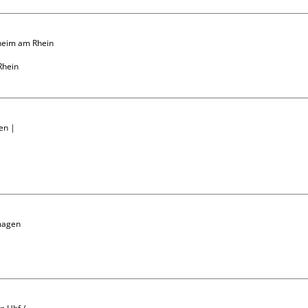
heim am Rhein

hein

en | 
magen
