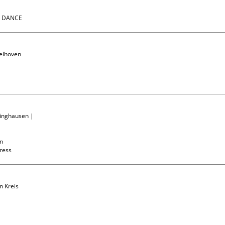
N DANCE
elhoven

linghausen | 
n

press
n Kreis 