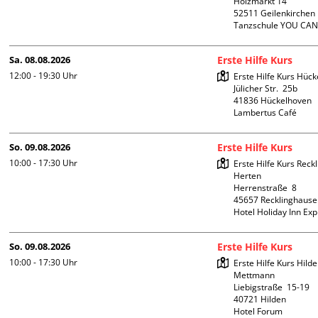
Holzmarkt 14

52511 Geilenkirchen

Tanzschule YOU CA
Sa. 08.08.2026
Erste Hilfe Kurs
12:00 - 19:30
Uhr
Erste Hilfe Kurs Hück
Jülicher Str.  25b

41836 Hückelhoven

Lambertus Café
So. 09.08.2026
Erste Hilfe Kurs
10:00 - 17:30
Uhr
Erste Hilfe Kurs Reck
Herten

Herrenstraße  8

45657 Recklinghause
Hotel Holiday Inn Ex
So. 09.08.2026
Erste Hilfe Kurs
10:00 - 17:30
Uhr
Erste Hilfe Kurs Hilde
Mettmann

Liebigstraße  15-19

40721 Hilden

Hotel Forum