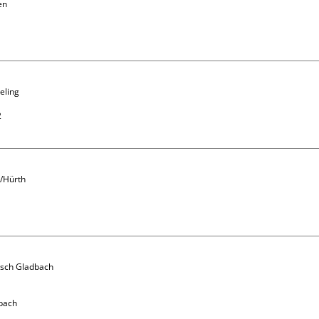
n 
eling 


/Hürth

isch Gladbach 
bach
