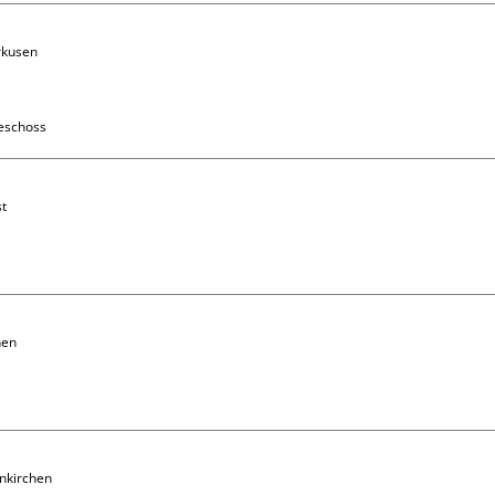
rkusen 
eschoss
t

en

nkirchen 
