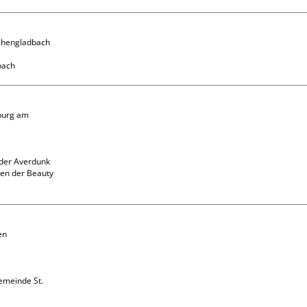
chengladbach

burg am 
der Averdunk 
en der Beauty 
n 
emeinde St. 