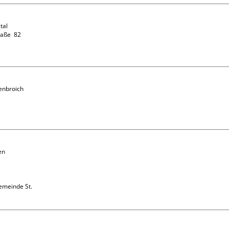
al

ße  82

enbroich

e
n 
emeinde St. 