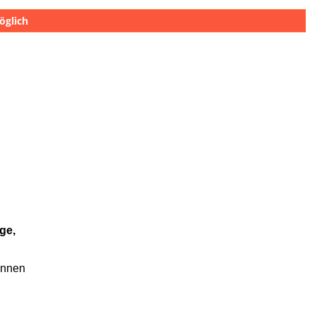
öglich
ge,
önnen