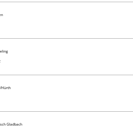
n 
eling 


/Hürth

isch Gladbach 