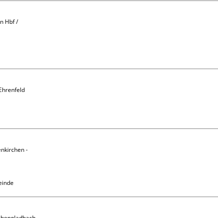
 Hbf / 
Ehrenfeld

nkirchen - 
einde
chengladbach
