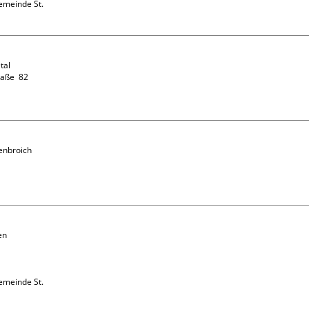
emeinde St. 
al

ße  82

enbroich

e
n 
emeinde St. 