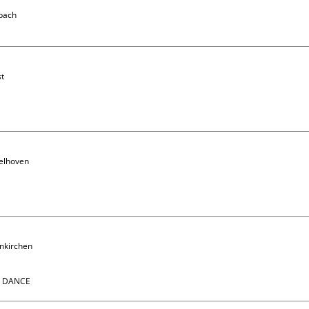
bach

t

elhoven

nkirchen 

N DANCE