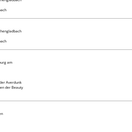
chengladbach

burg am 
der Averdunk 
en der Beauty 
n 