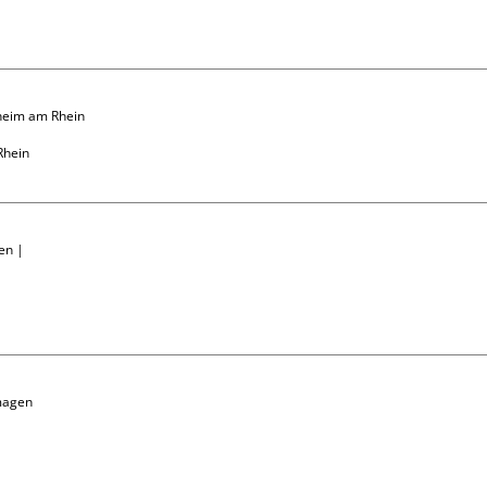
heim am Rhein

hein

en | 
magen
