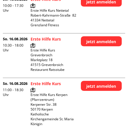
jetzt anmelden
10:00 - 17:30
Uhr
Erste Hilfe Kurs Nettetal

Robert-Kahrmann-Straße  82

41334 Nettetal

Grenzland Fitness
So. 16.08.2026
Erste Hilfe Kurs
jetzt anmelden
10:30 - 18:00
Uhr
Erste Hilfe Kurs 
Grevenbroich

Marktplatz 18

41515 Grevenbroich

Restaurant Ratsstube
So. 16.08.2026
Erste Hilfe Kurs
jetzt anmelden
11:00 - 18:30
Uhr
Erste Hilfe Kurs Kerpen 
(Pfarrzentrum)

Kerpener Str. 38

50170 Kerpen

Katholische 
Kirchengemeinde St. Maria 
Königin