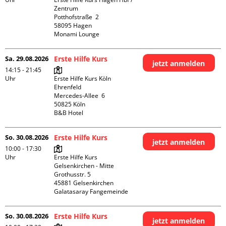
Zentrum

Potthofstraße  2

58095 Hagen

Monami Lounge
Sa. 29.08.2026
Erste Hilfe Kurs
jetzt anmelden
14:15 - 21:45
Uhr
Erste Hilfe Kurs Köln 
Ehrenfeld

Mercedes-Allee  6

50825 Köln

B&B Hotel
So. 30.08.2026
Erste Hilfe Kurs
jetzt anmelden
10:00 - 17:30
Uhr
Erste Hilfe Kurs 
Gelsenkirchen - Mitte 

Grothusstr. 5

45881 Gelsenkirchen

Galatasaray Fangemeinde
So. 30.08.2026
Erste Hilfe Kurs
jetzt anmelden