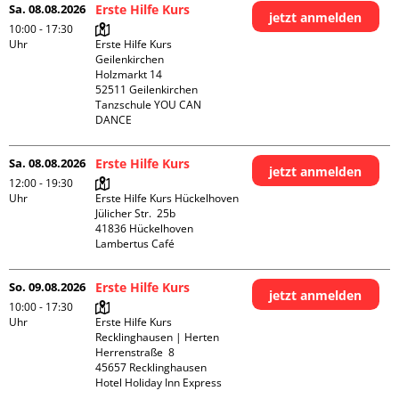
Sa. 08.08.2026
Erste Hilfe Kurs
jetzt anmelden
10:00 - 17:30
Uhr
Erste Hilfe Kurs 
Geilenkirchen 

Holzmarkt 14

52511 Geilenkirchen

Tanzschule YOU CAN 
DANCE
Sa. 08.08.2026
Erste Hilfe Kurs
jetzt anmelden
12:00 - 19:30
Uhr
Erste Hilfe Kurs Hückelhoven

Jülicher Str.  25b

41836 Hückelhoven

Lambertus Café
So. 09.08.2026
Erste Hilfe Kurs
jetzt anmelden
10:00 - 17:30
Uhr
Erste Hilfe Kurs 
Recklinghausen | Herten

Herrenstraße  8

45657 Recklinghausen

Hotel Holiday Inn Express