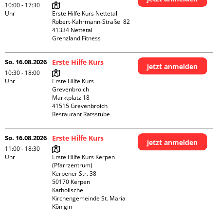
10:00 - 17:30
Uhr
Erste Hilfe Kurs Nettetal

Robert-Kahrmann-Straße  82

41334 Nettetal

Grenzland Fitness
So. 16.08.2026
Erste Hilfe Kurs
jetzt anmelden
10:30 - 18:00
Uhr
Erste Hilfe Kurs 
Grevenbroich

Marktplatz 18

41515 Grevenbroich

Restaurant Ratsstube
So. 16.08.2026
Erste Hilfe Kurs
jetzt anmelden
11:00 - 18:30
Uhr
Erste Hilfe Kurs Kerpen 
(Pfarrzentrum)

Kerpener Str. 38

50170 Kerpen

Katholische 
Kirchengemeinde St. Maria 
Königin