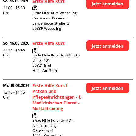
So. 16.08.2026
Erste Hilfe Kurs
jetzt anmelden
11:00 - 18:30
Uhr
Erste Hilfe Kurs Wesseling 
Restaurant Poseidon

Langenackerstraße  2

So. 16.08.2026
Erste Hilfe Kurs
jetzt anmelden
11:15 - 18:45
Uhr
Erste Hilfe Kurs Brühl/Hürth

Uhlstr 101

50321 Brül

Hotel Am Stern
Mi. 19.08.2026
Erste Hilfe Kurs f.
jetzt anmelden
Praxen und
13:15 - 14:45
Pflegeeinrichtungen - f.
Uhr
Medizinischen Dienst -
Notfalltraining
Erste Hilfe Kurs für MD | 
Notfalltraining 

Online live 1

11111 Online live
