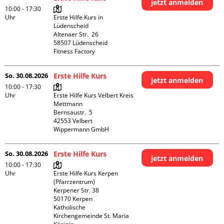
jetzt anmelden
10:00 - 17:30
Uhr
Erste Hilfe Kurs in 
Lüdenscheid

Altenaer Str.  26

58507 Lüdenscheid

Fitness Factory
So. 30.08.2026
Erste Hilfe Kurs
jetzt anmelden
10:00 - 17:30
Uhr
Erste Hilfe Kurs Velbert Kreis 
Mettmann

Bernsaustr.  5

42553 Velbert

Wippermann GmbH
So. 30.08.2026
Erste Hilfe Kurs
jetzt anmelden
10:00 - 17:30
Uhr
Erste Hilfe Kurs Kerpen 
(Pfarrzentrum)

Kerpener Str. 38

50170 Kerpen

Katholische 
Kirchengemeinde St. Maria 