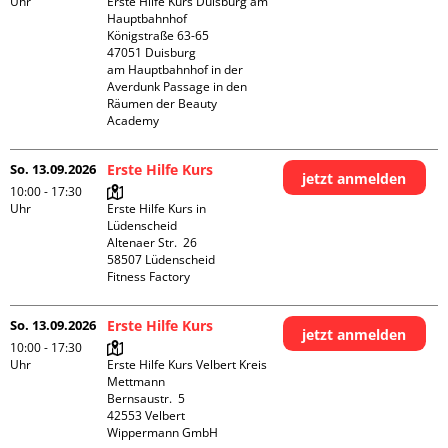
Uhr
Erste Hilfe Kurs Duisburg am 
Hauptbahnhof 

Königstraße 63-65

47051 Duisburg

am Hauptbahnhof in der 
Averdunk Passage in den 
Räumen der Beauty 
Academy 
So. 13.09.2026
Erste Hilfe Kurs
jetzt anmelden
10:00 - 17:30
Uhr
Erste Hilfe Kurs in 
Lüdenscheid

Altenaer Str.  26

58507 Lüdenscheid

Fitness Factory
So. 13.09.2026
Erste Hilfe Kurs
jetzt anmelden
10:00 - 17:30
Uhr
Erste Hilfe Kurs Velbert Kreis 
Mettmann

Bernsaustr.  5

42553 Velbert

Wippermann GmbH