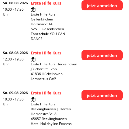
Sa. 08.08.2026
Erste Hilfe Kurs
jetzt anmelden
10:00 - 17:30
Uhr
Erste Hilfe Kurs 
Geilenkirchen 

Holzmarkt 14

52511 Geilenkirchen

Tanzschule YOU CAN 
DANCE
Sa. 08.08.2026
Erste Hilfe Kurs
jetzt anmelden
12:00 - 19:30
Uhr
Erste Hilfe Kurs Hückelhoven

Jülicher Str.  25b

41836 Hückelhoven

Lambertus Café
So. 09.08.2026
Erste Hilfe Kurs
jetzt anmelden
10:00 - 17:30
Uhr
Erste Hilfe Kurs 
Recklinghausen | Herten

Herrenstraße  8

45657 Recklinghausen

Hotel Holiday Inn Express