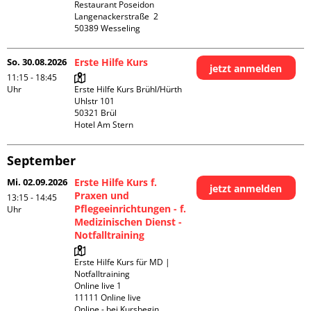
Restaurant Poseidon

Langenackerstraße  2

So. 30.08.2026
Erste Hilfe Kurs
jetzt anmelden
11:15 - 18:45
Uhr
Erste Hilfe Kurs Brühl/Hürth

Uhlstr 101

50321 Brül

Hotel Am Stern
September
Mi. 02.09.2026
Erste Hilfe Kurs f.
jetzt anmelden
Praxen und
13:15 - 14:45
Pflegeeinrichtungen - f.
Uhr
Medizinischen Dienst -
Notfalltraining
Erste Hilfe Kurs für MD | 
Notfalltraining 

Online live 1

11111 Online live

Online - bei Kursbegin 