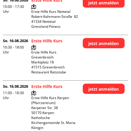
So. 16.08.2026
Erste Hilfe Kurs
jetzt anmelden
10:00 - 17:30
Uhr
Erste Hilfe Kurs Nettetal

Robert-Kahrmann-Straße  82

41334 Nettetal

Grenzland Fitness
So. 16.08.2026
Erste Hilfe Kurs
jetzt anmelden
10:30 - 18:00
Uhr
Erste Hilfe Kurs 
Grevenbroich

Marktplatz 18

41515 Grevenbroich

Restaurant Ratsstube
So. 16.08.2026
Erste Hilfe Kurs
jetzt anmelden
11:00 - 18:30
Uhr
Erste Hilfe Kurs Kerpen 
(Pfarrzentrum)

Kerpener Str. 38

50170 Kerpen

Katholische 
Kirchengemeinde St. Maria 
Königin