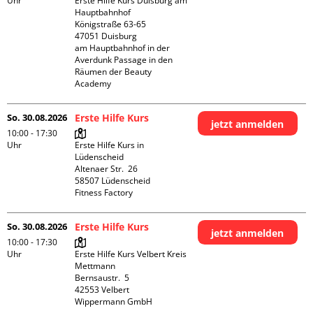
Uhr
Erste Hilfe Kurs Duisburg am 
Hauptbahnhof 

Königstraße 63-65

47051 Duisburg

am Hauptbahnhof in der 
Averdunk Passage in den 
Räumen der Beauty 
Academy 
So. 30.08.2026
Erste Hilfe Kurs
jetzt anmelden
10:00 - 17:30
Uhr
Erste Hilfe Kurs in 
Lüdenscheid

Altenaer Str.  26

58507 Lüdenscheid

Fitness Factory
So. 30.08.2026
Erste Hilfe Kurs
jetzt anmelden
10:00 - 17:30
Uhr
Erste Hilfe Kurs Velbert Kreis 
Mettmann

Bernsaustr.  5

42553 Velbert

Wippermann GmbH