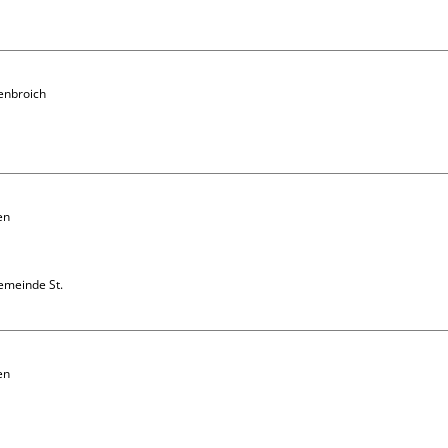
enbroich

e
n 
emeinde St. 
n 