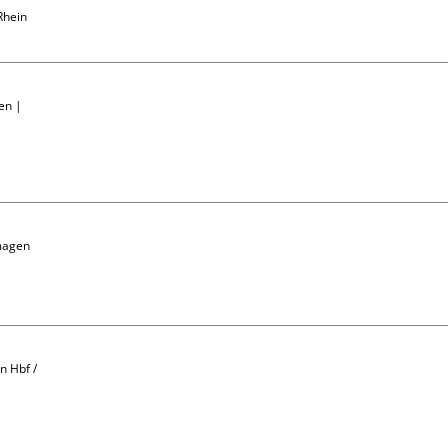
hein

en | 
magen

 Hbf / 