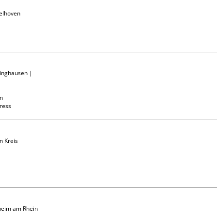
elhoven

linghausen | 
n

press
n Kreis 
heim am Rhein
