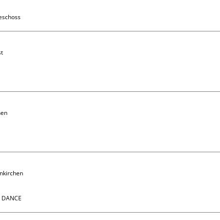
eschoss
t

en

nkirchen 

N DANCE