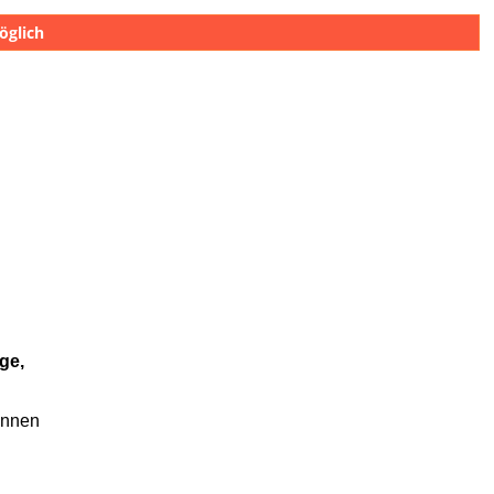
öglich
ge,
önnen