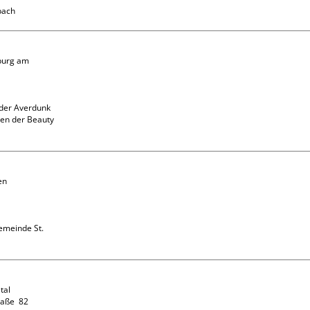
burg am 
der Averdunk 
en der Beauty 
n 
emeinde St. 
al

ße  82
