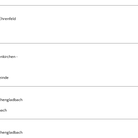
Ehrenfeld

nkirchen - 
einde
chengladbach

chengladbach
