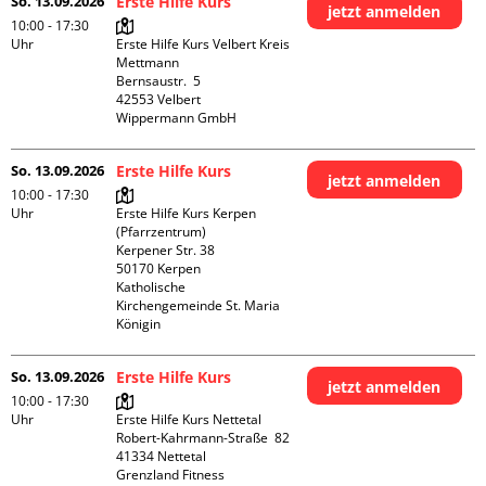
So. 13.09.2026
Erste Hilfe Kurs
jetzt anmelden
10:00 - 17:30
Uhr
Erste Hilfe Kurs Velbert Kreis 
Mettmann

Bernsaustr.  5

42553 Velbert

Wippermann GmbH
So. 13.09.2026
Erste Hilfe Kurs
jetzt anmelden
10:00 - 17:30
Uhr
Erste Hilfe Kurs Kerpen 
(Pfarrzentrum)

Kerpener Str. 38

50170 Kerpen

Katholische 
Kirchengemeinde St. Maria 
Königin
So. 13.09.2026
Erste Hilfe Kurs
jetzt anmelden
10:00 - 17:30
Uhr
Erste Hilfe Kurs Nettetal

Robert-Kahrmann-Straße  82

41334 Nettetal

Grenzland Fitness