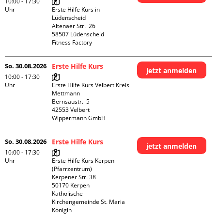
10:00 - 17:30
Uhr
Erste Hilfe Kurs in 
Lüdenscheid

Altenaer Str.  26

58507 Lüdenscheid

Fitness Factory
So. 30.08.2026
Erste Hilfe Kurs
jetzt anmelden
10:00 - 17:30
Uhr
Erste Hilfe Kurs Velbert Kreis 
Mettmann

Bernsaustr.  5

42553 Velbert

Wippermann GmbH
So. 30.08.2026
Erste Hilfe Kurs
jetzt anmelden
10:00 - 17:30
Uhr
Erste Hilfe Kurs Kerpen 
(Pfarrzentrum)

Kerpener Str. 38

50170 Kerpen

Katholische 
Kirchengemeinde St. Maria 
Königin