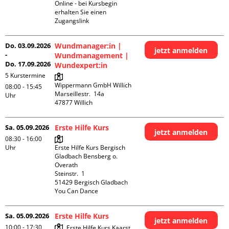
Online - bei Kursbegin 
erhalten Sie einen 
Zugangslink
Do. 03.09.2026
Wundmanager:in |
jetzt anmelden
-
Wundmanagement |
Do. 17.09.2026
Wundexpert:in
5 Kurstermine
Wippermann GmbH Willich

08:00 - 15:45
Marseillestr.  14a

Uhr
Sa. 05.09.2026
Erste Hilfe Kurs
jetzt anmelden
08:30 - 16:00
Uhr
Erste Hilfe Kurs Bergisch 
Gladbach Bensberg o. 
Overath

Steinstr.  1

51429 Bergisch Gladbach

You Can Dance
Sa. 05.09.2026
Erste Hilfe Kurs
jetzt anmelden
10:00 - 17:30
Erste Hilfe Kurs Kaarst
