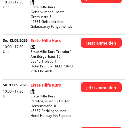
10:00 - 17:30
Uhr
Erste Hilfe Kurs 
Gelsenkirchen - Mitte 

Grothusstr. 5

45881 Gelsenkirchen

Galatasaray Fangemeinde
So. 13.09.2026
Erste Hilfe Kurs
jetzt anmelden
10:00 - 17:30
Uhr
Erste Hilfe Kurs Troisdorf

Am Bürgerhaus 16

53840 Troisdorf

Hotel Primula TREFFPUNKT 
VOR EINGANG
So. 13.09.2026
Erste Hilfe Kurs
jetzt anmelden
10:00 - 17:30
Uhr
Erste Hilfe Kurs 
Recklinghausen | Herten

Herrenstraße  8

45657 Recklinghausen

Hotel Holiday Inn Express