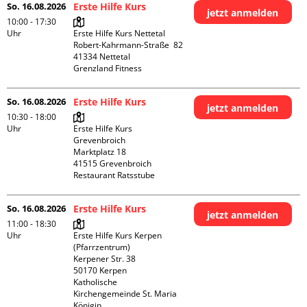
So. 16.08.2026
Erste Hilfe Kurs
jetzt anmelden
10:00 - 17:30
Uhr
Erste Hilfe Kurs Nettetal

Robert-Kahrmann-Straße  82

41334 Nettetal

Grenzland Fitness
So. 16.08.2026
Erste Hilfe Kurs
jetzt anmelden
10:30 - 18:00
Uhr
Erste Hilfe Kurs 
Grevenbroich

Marktplatz 18

41515 Grevenbroich

Restaurant Ratsstube
So. 16.08.2026
Erste Hilfe Kurs
jetzt anmelden
11:00 - 18:30
Uhr
Erste Hilfe Kurs Kerpen 
(Pfarrzentrum)

Kerpener Str. 38

50170 Kerpen

Katholische 
Kirchengemeinde St. Maria 
Königin