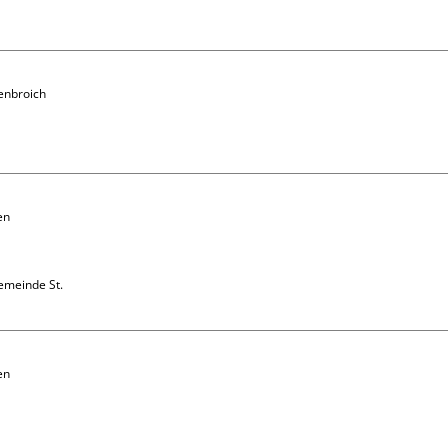
enbroich

e
n 
emeinde St. 
n 