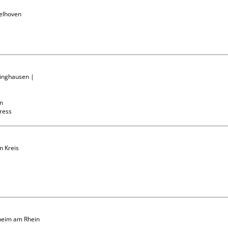
elhoven

linghausen | 
n

press
n Kreis 
heim am Rhein
