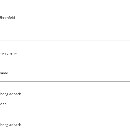
Ehrenfeld

nkirchen - 
einde
chengladbach

chengladbach
