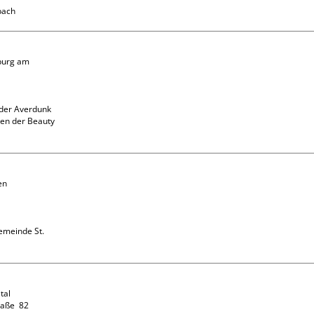
burg am 
der Averdunk 
en der Beauty 
n 
emeinde St. 
al

ße  82
