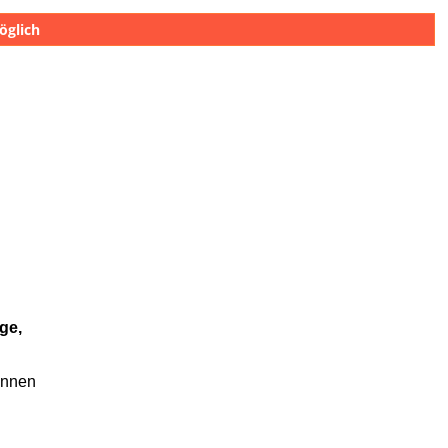
öglich
ge,
önnen