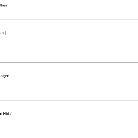
hein

en | 
magen

 Hbf / 