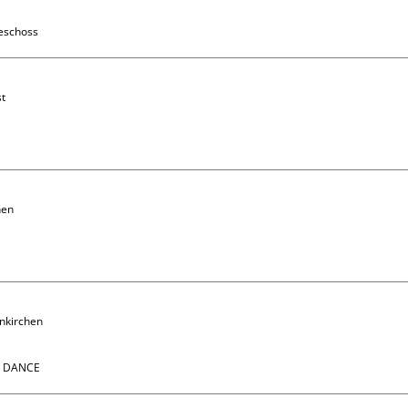
eschoss
t

en

nkirchen 

N DANCE