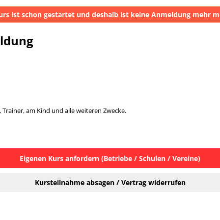
urs ist schon gestartet und deshalb ist keine Anmeldung mehr m
eldung
g, Trainer, am Kind und alle weiteren Zwecke.
Eigenen Kurs anfordern (Betriebe / Schulen / Vereine)
Kursteilnahme absagen / Vertrag widerrufen