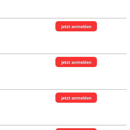
jetzt anmelden
jetzt anmelden
jetzt anmelden