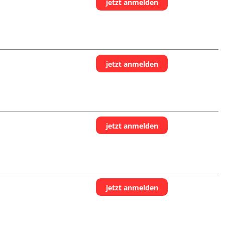
jetzt anmelden
jetzt anmelden
jetzt anmelden
jetzt anmelden