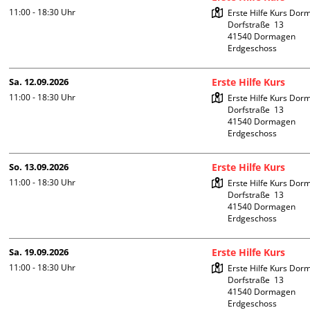
11:00 - 18:30
Uhr
Erste Hilfe Kurs Dor
Dorfstraße  13

41540 Dormagen

Erdgeschoss
Sa. 12.09.2026
Erste Hilfe Kurs
11:00 - 18:30
Uhr
Erste Hilfe Kurs Dor
Dorfstraße  13

41540 Dormagen

Erdgeschoss
So. 13.09.2026
Erste Hilfe Kurs
11:00 - 18:30
Uhr
Erste Hilfe Kurs Dor
Dorfstraße  13

41540 Dormagen

Erdgeschoss
Sa. 19.09.2026
Erste Hilfe Kurs
11:00 - 18:30
Uhr
Erste Hilfe Kurs Dor
Dorfstraße  13

41540 Dormagen

Erdgeschoss