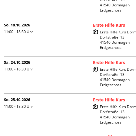
41540 Dormagen

Erdgeschoss
So. 18.10.2026
Erste Hilfe Kurs
11:00 - 18:30
Uhr
Erste Hilfe Kurs Dor
Dorfstraße  13

41540 Dormagen

Erdgeschoss
Sa. 24.10.2026
Erste Hilfe Kurs
11:00 - 18:30
Uhr
Erste Hilfe Kurs Dor
Dorfstraße  13

41540 Dormagen

Erdgeschoss
So. 25.10.2026
Erste Hilfe Kurs
11:00 - 18:30
Uhr
Erste Hilfe Kurs Dor
Dorfstraße  13

41540 Dormagen

Erdgeschoss