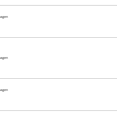
magen

magen

magen
