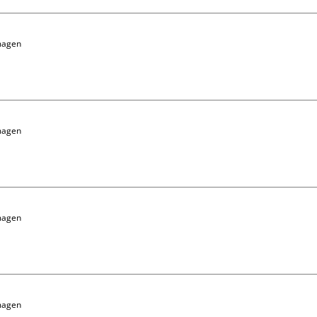
magen

magen

magen

magen
