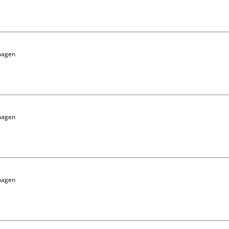
magen

magen

magen
