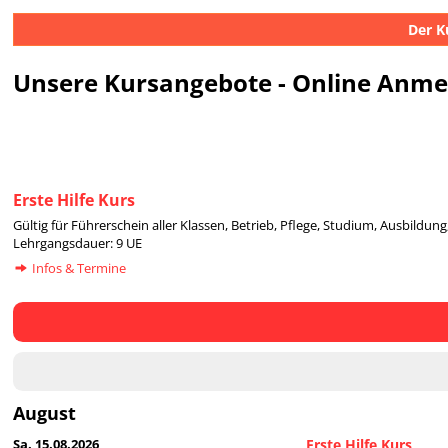
Der K
Unsere Kursangebote - Online Anm
Erste Hilfe Kurs
Gültig für Führerschein aller Klassen, Betrieb, Pflege, Studium, Ausbildun
Lehrgangsdauer: 9 UE
Infos & Termine
August
Sa. 15.08.2026
Erste Hilfe Kurs