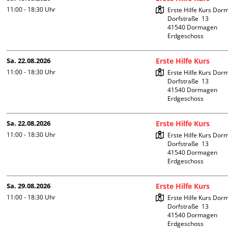
11:00 - 18:30
Uhr
Erste Hilfe Kurs Dor
Dorfstraße  13

41540 Dormagen

Erdgeschoss
Sa. 22.08.2026
Erste Hilfe Kurs
11:00 - 18:30
Uhr
Erste Hilfe Kurs Dor
Dorfstraße  13

41540 Dormagen

Erdgeschoss
Sa. 22.08.2026
Erste Hilfe Kurs
11:00 - 18:30
Uhr
Erste Hilfe Kurs Dor
Dorfstraße  13

41540 Dormagen

Erdgeschoss
Sa. 29.08.2026
Erste Hilfe Kurs
11:00 - 18:30
Uhr
Erste Hilfe Kurs Dor
Dorfstraße  13

41540 Dormagen

Erdgeschoss