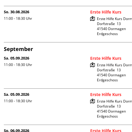
So. 30.08.2026
Erste Hilfe Kurs
11:00 - 18:30
Uhr
Erste Hilfe Kurs Dor
Dorfstraße  13

41540 Dormagen

Erdgeschoss
September
Sa. 05.09.2026
Erste Hilfe Kurs
11:00 - 18:30
Uhr
Erste Hilfe Kurs Dor
Dorfstraße  13

41540 Dormagen

Erdgeschoss
Sa. 05.09.2026
Erste Hilfe Kurs
11:00 - 18:30
Uhr
Erste Hilfe Kurs Dor
Dorfstraße  13

41540 Dormagen

Erdgeschoss
So. 06.09.2026
Erste Hilfe Kurs