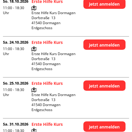
So. 18.10.2026
Erste Hilfe Kurs
jetzt anmelden
11:00 - 18:30
Uhr
Erste Hilfe Kurs Dormagen

Dorfstraße  13

41540 Dormagen

Erdgeschoss
Sa. 24.10.2026
Erste Hilfe Kurs
jetzt anmelden
11:00 - 18:30
Uhr
Erste Hilfe Kurs Dormagen

Dorfstraße  13

41540 Dormagen

Erdgeschoss
So. 25.10.2026
Erste Hilfe Kurs
jetzt anmelden
11:00 - 18:30
Uhr
Erste Hilfe Kurs Dormagen

Dorfstraße  13

41540 Dormagen

Erdgeschoss
Sa. 31.10.2026
Erste Hilfe Kurs
jetzt anmelden
11:00 - 18:30