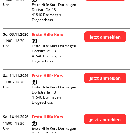
Uhr
Erste Hilfe Kurs Dormagen

Dorfstraße  13

41540 Dormagen

Erdgeschoss
So. 08.11.2026
Erste Hilfe Kurs
jetzt anmelden
11:00 - 18:30
Uhr
Erste Hilfe Kurs Dormagen

Dorfstraße  13

41540 Dormagen

Erdgeschoss
Sa. 14.11.2026
Erste Hilfe Kurs
jetzt anmelden
11:00 - 18:30
Uhr
Erste Hilfe Kurs Dormagen

Dorfstraße  13

41540 Dormagen

Erdgeschoss
Sa. 14.11.2026
Erste Hilfe Kurs
jetzt anmelden
11:00 - 18:30
Uhr
Erste Hilfe Kurs Dormagen
