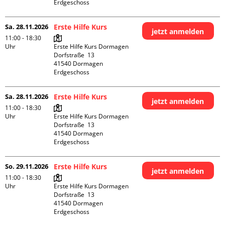
Erdgeschoss
Sa. 28.11.2026
Erste Hilfe Kurs
jetzt anmelden
11:00 - 18:30
Uhr
Erste Hilfe Kurs Dormagen

Dorfstraße  13

41540 Dormagen

Erdgeschoss
Sa. 28.11.2026
Erste Hilfe Kurs
jetzt anmelden
11:00 - 18:30
Uhr
Erste Hilfe Kurs Dormagen

Dorfstraße  13

41540 Dormagen

Erdgeschoss
So. 29.11.2026
Erste Hilfe Kurs
jetzt anmelden
11:00 - 18:30
Uhr
Erste Hilfe Kurs Dormagen

Dorfstraße  13

41540 Dormagen

Erdgeschoss