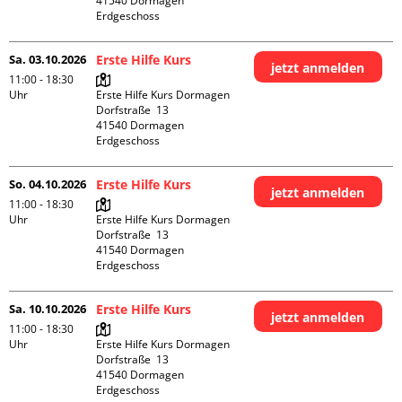
41540 Dormagen

Erdgeschoss
Sa. 03.10.2026
Erste Hilfe Kurs
jetzt anmelden
11:00 - 18:30
Uhr
Erste Hilfe Kurs Dormagen

Dorfstraße  13

41540 Dormagen

Erdgeschoss
So. 04.10.2026
Erste Hilfe Kurs
jetzt anmelden
11:00 - 18:30
Uhr
Erste Hilfe Kurs Dormagen

Dorfstraße  13

41540 Dormagen

Erdgeschoss
Sa. 10.10.2026
Erste Hilfe Kurs
jetzt anmelden
11:00 - 18:30
Uhr
Erste Hilfe Kurs Dormagen

Dorfstraße  13

41540 Dormagen

Erdgeschoss