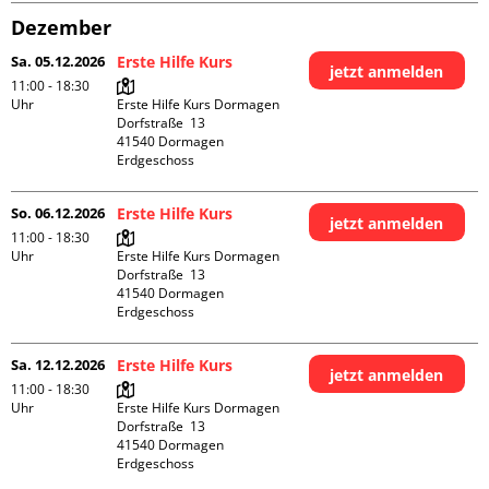
Dezember
Sa. 05.12.2026
Erste Hilfe Kurs
jetzt anmelden
11:00 - 18:30
Uhr
Erste Hilfe Kurs Dormagen

Dorfstraße  13

41540 Dormagen

Erdgeschoss
So. 06.12.2026
Erste Hilfe Kurs
jetzt anmelden
11:00 - 18:30
Uhr
Erste Hilfe Kurs Dormagen

Dorfstraße  13

41540 Dormagen

Erdgeschoss
Sa. 12.12.2026
Erste Hilfe Kurs
jetzt anmelden
11:00 - 18:30
Uhr
Erste Hilfe Kurs Dormagen

Dorfstraße  13

41540 Dormagen

Erdgeschoss