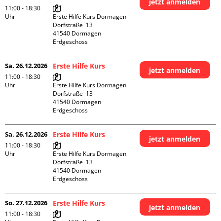
jetzt anmelden
11:00 - 18:30
Uhr
Erste Hilfe Kurs Dormagen

Dorfstraße  13

41540 Dormagen

Erdgeschoss
Sa. 26.12.2026
Erste Hilfe Kurs
jetzt anmelden
11:00 - 18:30
Uhr
Erste Hilfe Kurs Dormagen

Dorfstraße  13

41540 Dormagen

Erdgeschoss
Sa. 26.12.2026
Erste Hilfe Kurs
jetzt anmelden
11:00 - 18:30
Uhr
Erste Hilfe Kurs Dormagen

Dorfstraße  13

41540 Dormagen

Erdgeschoss
So. 27.12.2026
Erste Hilfe Kurs
jetzt anmelden
11:00 - 18:30