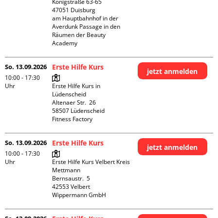
Königstraße 63-65

47051 Duisburg

am Hauptbahnhof in der 
Averdunk Passage in den 
Räumen der Beauty 
Academy 
So. 13.09.2026
Erste Hilfe Kurs
jetzt anmelden
10:00 - 17:30
Uhr
Erste Hilfe Kurs in 
Lüdenscheid

Altenaer Str.  26

58507 Lüdenscheid

Fitness Factory
So. 13.09.2026
Erste Hilfe Kurs
jetzt anmelden
10:00 - 17:30
Uhr
Erste Hilfe Kurs Velbert Kreis 
Mettmann

Bernsaustr.  5

42553 Velbert

Wippermann GmbH