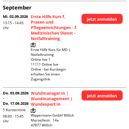
September
Mi. 02.09.2026
Erste Hilfe Kurs f.
jetzt anmelden
Praxen und
13:15 - 14:45
Pflegeeinrichtungen - f.
Uhr
Medizinischen Dienst -
Notfalltraining
Erste Hilfe Kurs für MD | 
Notfalltraining 

Online live 1

11111 Online live

Online - bei Kursbegin 
erhalten Sie einen 
Zugangslink
Do. 03.09.2026
Wundmanager:in |
jetzt anmelden
-
Wundmanagement |
Do. 17.09.2026
Wundexpert:in
5 Kurstermine
Wippermann GmbH Willich

08:00 - 15:45
Marseillestr.  14a

Uhr