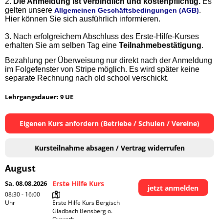
2.
Die Anmeldung ist verbindlich und kostenpflichtig.
Es
gelten unsere
.
Allgemeinen Geschäftsbedingungen (AGB)
Hier können Sie sich ausführlich informieren.
3.
Nach erfolgreichem Abschluss des Erste-Hilfe-Kurses
erhalten Sie am selben Tag eine
Teilnahmebestätigung
.
Bezahlung per Überweisung nur direkt nach der Anmeldung
im Folgefenster von Stripe möglich. Es wird später keine
separate Rechnung nach old school verschickt.
Lehrgangsdauer: 9 UE
Eigenen Kurs anfordern (Betriebe / Schulen / Vereine)
Kursteilnahme absagen / Vertrag widerrufen
August
Sa. 08.08.2026
Erste Hilfe Kurs
jetzt anmelden
08:30 - 16:00
Uhr
Erste Hilfe Kurs Bergisch 
Gladbach Bensberg o. 