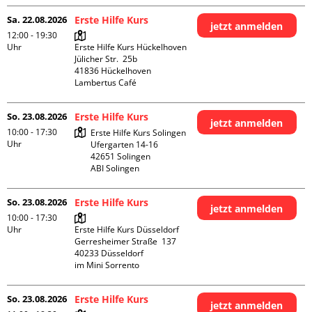
Sa. 22.08.2026
Erste Hilfe Kurs
jetzt anmelden
12:00 - 19:30
Uhr
Erste Hilfe Kurs Hückelhoven

Jülicher Str.  25b

41836 Hückelhoven

Lambertus Café
So. 23.08.2026
Erste Hilfe Kurs
jetzt anmelden
10:00 - 17:30
Erste Hilfe Kurs Solingen

Uhr
Ufergarten 14-16

42651 Solingen

ABI Solingen
So. 23.08.2026
Erste Hilfe Kurs
jetzt anmelden
10:00 - 17:30
Uhr
Erste Hilfe Kurs Düsseldorf

Gerresheimer Straße  137

40233 Düsseldorf

im Mini Sorrento
So. 23.08.2026
Erste Hilfe Kurs
jetzt anmelden