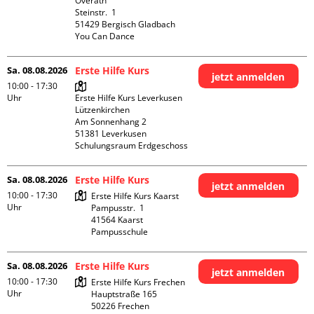
Overath

Steinstr.  1

51429 Bergisch Gladbach

You Can Dance
Sa. 08.08.2026
Erste Hilfe Kurs
jetzt anmelden
10:00 - 17:30
Uhr
Erste Hilfe Kurs Leverkusen 
Lützenkirchen

Am Sonnenhang 2

51381 Leverkusen

Schulungsraum Erdgeschoss
Sa. 08.08.2026
Erste Hilfe Kurs
jetzt anmelden
10:00 - 17:30
Erste Hilfe Kurs Kaarst

Uhr
Pampusstr.  1

41564 Kaarst

Pampusschule
Sa. 08.08.2026
Erste Hilfe Kurs
jetzt anmelden
10:00 - 17:30
Erste Hilfe Kurs Frechen

Uhr
Hauptstraße 165

50226 Frechen
