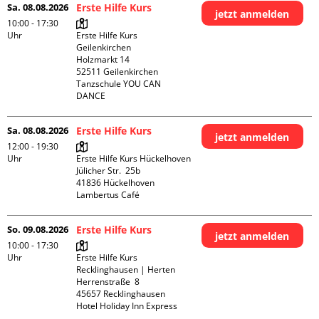
Sa. 08.08.2026
Erste Hilfe Kurs
jetzt anmelden
10:00 - 17:30
Uhr
Erste Hilfe Kurs 
Geilenkirchen 

Holzmarkt 14

52511 Geilenkirchen

Tanzschule YOU CAN 
DANCE
Sa. 08.08.2026
Erste Hilfe Kurs
jetzt anmelden
12:00 - 19:30
Uhr
Erste Hilfe Kurs Hückelhoven

Jülicher Str.  25b

41836 Hückelhoven

Lambertus Café
So. 09.08.2026
Erste Hilfe Kurs
jetzt anmelden
10:00 - 17:30
Uhr
Erste Hilfe Kurs 
Recklinghausen | Herten

Herrenstraße  8

45657 Recklinghausen

Hotel Holiday Inn Express