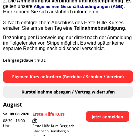
2.
Die Anmeldung ist verbindlich und kostenpflichtig.
Es
gelten unsere
.
Allgemeinen Geschäftsbedingungen (AGB)
Hier können Sie sich ausführlich informieren.
3.
Nach erfolgreichem Abschluss des Erste-Hilfe-Kurses
erhalten Sie am selben Tag eine
Teilnahmebestätigung
.
Bezahlung per Überweisung nur direkt nach der Anmeldung
im Folgefenster von Stripe möglich. Es wird später keine
separate Rechnung nach old school verschickt.
Lehrgangsdauer: 9 UE
Eigenen Kurs anfordern (Betriebe / Schulen / Vereine)
Kursteilnahme absagen / Vertrag widerrufen
August
Sa. 08.08.2026
Erste Hilfe Kurs
jetzt anmelden
08:30 - 16:00
Uhr
Erste Hilfe Kurs Bergisch 
Gladbach Bensberg o. 