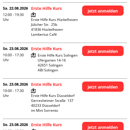
Sa. 22.08.2026
Erste Hilfe Kurs
jetzt anmelden
12:00 - 19:30
Uhr
Erste Hilfe Kurs Hückelhoven

Jülicher Str.  25b

41836 Hückelhoven

Lambertus Café
So. 23.08.2026
Erste Hilfe Kurs
jetzt anmelden
10:00 - 17:30
Erste Hilfe Kurs Solingen

Uhr
Ufergarten 14-16

42651 Solingen

ABI Solingen
So. 23.08.2026
Erste Hilfe Kurs
jetzt anmelden
10:00 - 17:30
Uhr
Erste Hilfe Kurs Düsseldorf

Gerresheimer Straße  137

40233 Düsseldorf

im Mini Sorrento
So. 23.08.2026
Erste Hilfe Kurs
jetzt anmelden