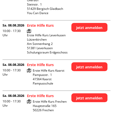
Overath

Steinstr.  1

51429 Bergisch Gladbach

You Can Dance
Sa. 08.08.2026
Erste Hilfe Kurs
jetzt anmelden
10:00 - 17:30
Uhr
Erste Hilfe Kurs Leverkusen 
Lützenkirchen

Am Sonnenhang 2

51381 Leverkusen

Schulungsraum Erdgeschoss
Sa. 08.08.2026
Erste Hilfe Kurs
jetzt anmelden
10:00 - 17:30
Erste Hilfe Kurs Kaarst

Uhr
Pampusstr.  1

41564 Kaarst

Pampusschule
Sa. 08.08.2026
Erste Hilfe Kurs
jetzt anmelden
10:00 - 17:30
Erste Hilfe Kurs Frechen

Uhr
Hauptstraße 165

50226 Frechen
