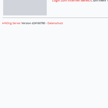
Login zum Internen Bereich
, um mehr 
HiOrg-Server
Version d24160780 -
Datenschutz