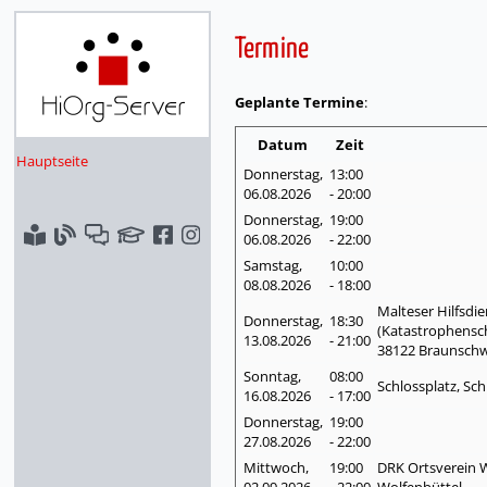
Termine
Geplante Termine
:
Datum
Zeit
Hauptseite
Donnerstag,
13:00
06.08.
2026
- 20:00
Donnerstag,
19:00
06.08.
2026
- 22:00
Samstag,
10:00
08.08.
2026
- 18:00
Malteser Hilfsdi
Donnerstag,
18:30
(Katastrophensch
13.08.
2026
- 21:00
38122 Braunschw
Sonntag,
08:00
Schlossplatz, Sch
16.08.
2026
- 17:00
Donnerstag,
19:00
27.08.
2026
- 22:00
Mittwoch,
19:00
DRK Ortsverein W
02.09.
2026
- 22:00
Wolfenbüttel