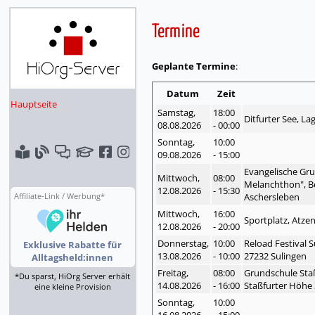
Termine
Geplante Termine
:
Datum
Zeit
Hauptseite
Samstag,
18:00
Ditfurter See, La
08.08.
2026
- 00:00
Sonntag,
10:00
09.08.
2026
- 15:00
Evangelische Gru
Mittwoch,
08:00
Melanchthon", B
12.08.
2026
- 15:30
Aschersleben
Affiliate-Link / Werbung*
Mittwoch,
16:00
Sportplatz, Atze
12.08.
2026
- 20:00
Donnerstag,
10:00
Reload Festival 
Exklusive Rabatte für
13.08.
2026
- 10:00
27232 Sulingen
Alltagsheld:innen
Freitag,
08:00
Grundschule Sta
*Du sparst, HiOrg Server erhält
14.08.
2026
- 16:00
Staßfurter Höhe 
eine kleine Provision
Sonntag,
10:00
16.08.
2026
- 15:00