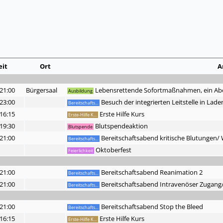
eit
Ort
A
 21:00
Bürgersaal
Lebensrettende Sofortmaßnahmen, ein Abend
Ausbildung
 23:00
Besuch der integrierten Leitstelle in Lad
Bereitschafts…
 16:15
Erste Hilfe Kurs
Erste-Hilfe K…
 19:30
Blutspendeaktion
Blutspende
 21:00
Bereitschaftsabend kritische Blutungen
Bereitschafts…
Oktoberfest
Feierlichkeit
 21:00
Bereitschaftsabend Reanimation 2
Bereitschafts…
 21:00
Bereitschaftsabend Intravenöser Zugang/
Bereitschafts…
 21:00
Bereitschaftsabend Stop the Bleed
Bereitschafts…
 16:15
Erste Hilfe Kurs
Erste-Hilfe K…